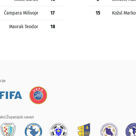
Čampara Milivoje
17
15
Kožul Marko
Mavrak Teodor
18
cije
lni/Županijski savezi