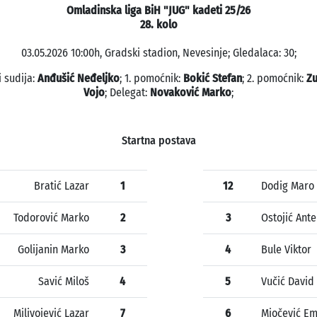
Omladinska liga BiH "JUG" kadeti 25/26
28. kolo
03.05.2026 10:00h, Gradski stadion, Nevesinje; Gledalaca: 30;
i sudija:
Anđušić Neđeljko
; 1. pomoćnik:
Bokić Stefan
; 2. pomoćnik:
Z
Vojo
; Delegat:
Novaković Marko
;
Startna postava
Bratić Lazar
1
12
Dodig Maro
Todorović Marko
2
3
Ostojić Ante
Golijanin Marko
3
4
Bule Viktor
Savić Miloš
4
5
Vučić David
Milivojević Lazar
7
6
Miočević E