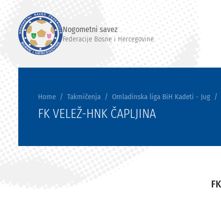
Nogometni savez
Federacije Bosne i Hercegovine
Home
Takmičenja
Omladinska liga BiH Kadeti - Jug
FK VELEŽ-HNK ČAPLJINA
FK