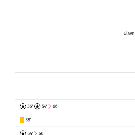
Glavn
36'
54'
66'
38'
64'
66'