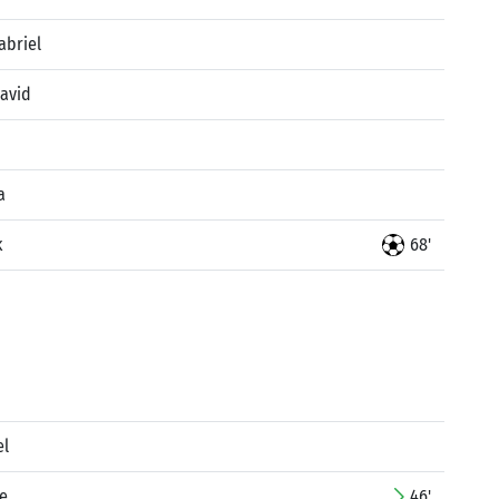
abriel
David
a
k
68'
el
e
46'