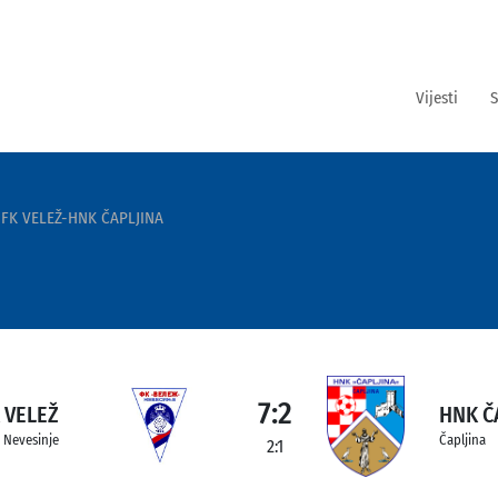
Vijesti
S
FK VELEŽ-HNK ČAPLJINA
7:2
 VELEŽ
HNK Č
Nevesinje
Čapljina
2:1