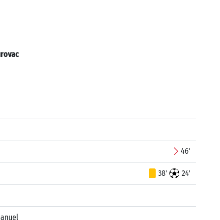
urovac
46'
38'
24'
manuel