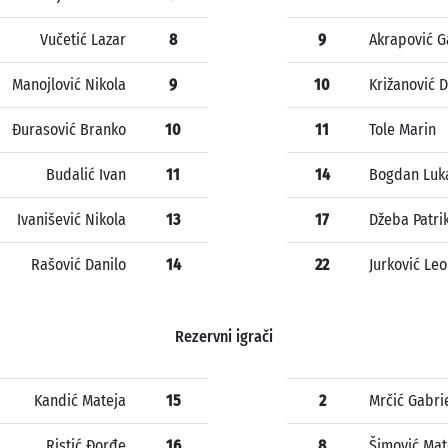
Vučetić Lazar
8
9
Akrapović G
Manojlović Nikola
9
10
Križanović 
Đurasović Branko
10
11
Tole Marin
Budalić Ivan
11
14
Bogdan Luk
Ivanišević Nikola
13
17
Džeba Patri
Rašović Danilo
14
22
Jurković Leo
Rezervni igrači
Kandić Mateja
15
2
Mrčić Gabri
Ristić Đorđe
16
8
Šimović Mat