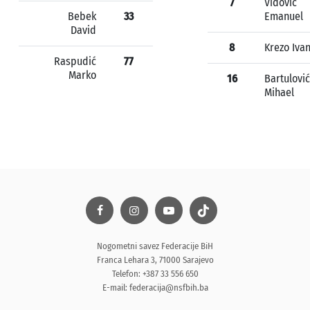
7
Vidović
Bebek
33
Emanuel
David
8
Krezo Iva
Raspudić
77
Marko
16
Bartulović
Mihael
Nogometni savez Federacije BiH
Franca Lehara 3, 71000 Sarajevo
Telefon: +387 33 556 650
E-mail:
federacija@nsfbih.ba