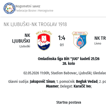
Nogometni savez
Federacije Bosne i Hercegovine
NK LJUBUŠKI-NK TROGLAV 1918
NK
1:4
NK TR
LJUBUŠKI
Livno
0:1
LJubuški
Omladinska liga BiH "JUG" kadeti 25/26
28. kolo
02.05.2026 11:00h, Stadion Babovac, Ljubuški; Gledalac
Glavni sudija:
Jakupović Sinan
; 1. pomoćnik:
Begluk Vedad
; 2. 
Muamer
; Delegat:
Karačić Ivo
;
Startna postava