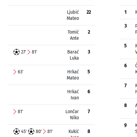
Ljubić
22
1
Mateo
3
Tomić
2
F
Ante
5
27'
81'
Barać
3
Luka
6
63'
Hrkać
5
Mateo
7
Hrkać
6
Ivan
8
81'
Lončar
7
Niko
9
45'
80'
81'
Kukić
8