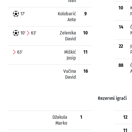
Ivan
10
17'
Kolobarić
9
Ante
14
10'
63'
Zelenika
10
David
22
J
63'
Miškić
11
Josip
88
Vučina
16
David
Rezervni igrači
Džakula
1
12
Marko
11