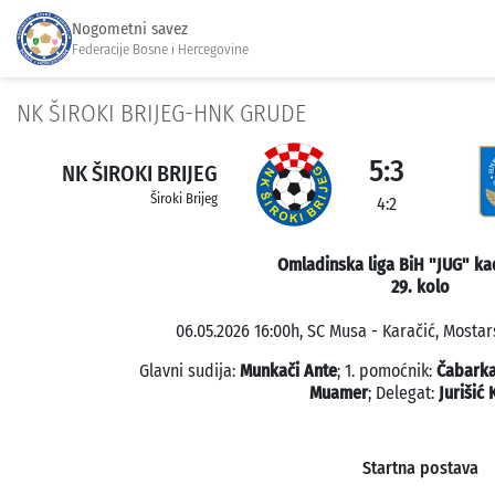
Nogometni savez
Federacije Bosne i Hercegovine
NK ŠIROKI BRIJEG-HNK GRUDE
5:3
NK ŠIROKI BRIJEG
Široki Brijeg
4:2
Omladinska liga BiH "JUG" ka
29. kolo
06.05.2026 16:00h, SC Musa - Karačić, Mostars
Glavni sudija:
Munkači Ante
; 1. pomoćnik:
Čabark
Muamer
; Delegat:
Jurišić 
Startna postava