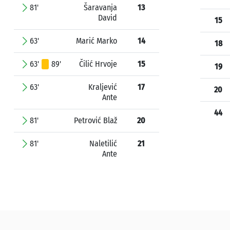
81'
Šaravanja
13
David
15
63'
Marić Marko
14
18
63'
89'
Čilić Hrvoje
15
19
63'
Kraljević
17
20
Ante
44
81'
Petrović Blaž
20
81'
Naletilić
21
Ante