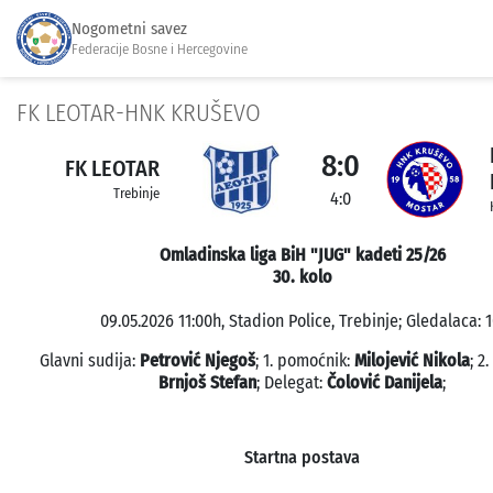
Nogometni savez
Federacije Bosne i Hercegovine
FK LEOTAR-HNK KRUŠEVO
8:0
FK LEOTAR
Trebinje
4:0
Omladinska liga BiH "JUG" kadeti 25/26
30. kolo
09.05.2026 11:00h, Stadion Police, Trebinje; Gledalaca: 1
Glavni sudija:
Petrović Njegoš
; 1. pomoćnik:
Milojević Nikola
; 2
Brnjoš Stefan
; Delegat:
Čolović Danijela
;
Startna postava