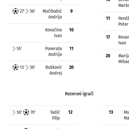
Mark
27'
50'
Mučibabić
9
Andrija
11
Pand
Petar
Kovačina
10
Ivan
17
Beva
Ivan
55'
Poverata
11
Andrija
20
Marij
Mihae
13'
50'
Bošković
20
Andrej
Rezervni igrači
50'
70'
Tadić
12
13
Mu
Filip
Ma