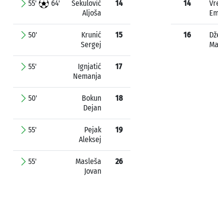
55'
64'
Sekulović
14
14
Vr
Aljoša
Em
50'
Krunić
15
16
Dž
Sergej
Ma
55'
Ignjatić
17
Nemanja
50'
Bokun
18
Dejan
55'
Pejak
19
Aleksej
55'
Masleša
26
Jovan