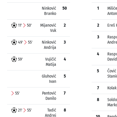
Ninković
50
1
Milić
Branko
Anton
11'
50'
Mijanović
2
2
Ereš 
Vuk
3
Rasp
49'
55'
Ninković
3
Andre
Andrija
4
Rasp
59'
Vujičić
4
David
Matija
5
Čović
Gluhović
5
Stani
Ivan
7
Kolak
55'
Pantović
7
Danilo
8
Soldo
Mark
21'
55'
Tadić
8
Andrej
10
Bend