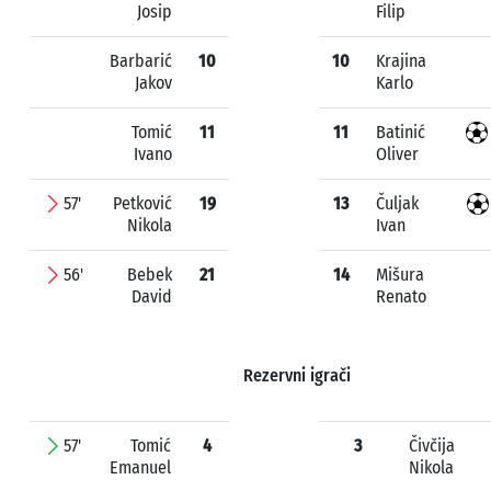
Josip
Filip
Barbarić
10
10
Krajina
Jakov
Karlo
Tomić
11
11
Batinić
Ivano
Oliver
57'
Petković
19
13
Čuljak
Nikola
Ivan
56'
Bebek
21
14
Mišura
David
Renato
Rezervni igrači
57'
Tomić
4
3
Čivčija
Emanuel
Nikola