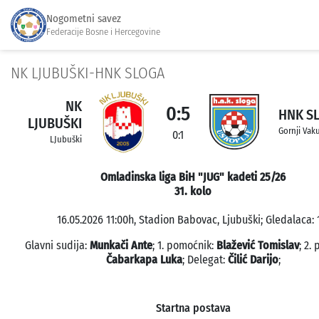
Nogometni savez
Federacije Bosne i Hercegovine
NK LJUBUŠKI-HNK SLOGA
NK
0:5
HNK S
LJUBUŠKI
Gornji Vak
0:1
LJubuški
Omladinska liga BiH "JUG" kadeti 25/26
31. kolo
16.05.2026 11:00h, Stadion Babovac, Ljubuški; Gledalaca: 
Glavni sudija:
Munkači Ante
; 1. pomoćnik:
Blažević Tomislav
; 2.
Čabarkapa Luka
; Delegat:
Čilić Darijo
;
Startna postava