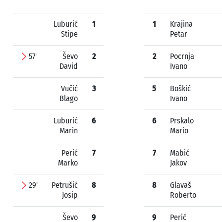
Luburić
1
1
Krajina
Stipe
Petar
57'
Ševo
2
2
Pocrnja
David
Ivano
Vučić
3
5
Boškić
Blago
Ivano
Luburić
6
6
Prskalo
Marin
Mario
Perić
7
7
Mabić
Marko
Jakov
29'
Petrušić
8
8
Glavaš
Josip
Roberto
Ševo
9
9
Perić