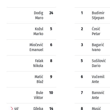
Dodig
24
1
Budimir
Maro
Stjepan
Kožul
5
2
Ćosić
Marko
Petar
Miočević
6
3
Bagarić
Emanuel
Ivano
Falak
8
5
Sušilović
Nikola
Dario
Matić
9
6
Vučemil
Blaž
Ante
Bule
10
7
Banović
Viktor
Ante
46'
Džeba
14
8
Musić