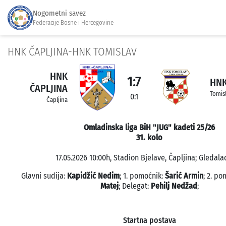
Nogometni savez
Federacije Bosne i Hercegovine
HNK ČAPLJINA-HNK TOMISLAV
HNK
1:7
HNK
ČAPLJINA
Tomis
0:1
Čapljina
Omladinska liga BiH "JUG" kadeti 25/26
31. kolo
17.05.2026 10:00h, Stadion Bjelave, Čapljina; Gledalac
Glavni sudija:
Kapidžić Nedim
; 1. pomoćnik:
Šarić Armin
; 2. po
Matej
; Delegat:
Pehilj Nedžad
;
Startna postava