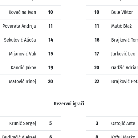
Kovačina Ivan
10
10
Bule Viktor
Poverata Andrija
11
11
Matić Blaž
Sekulović Aljoša
14
16
Brajković To
Mijanović Vuk
15
17
Jurković Leo
Kandić Jakov
19
20
Gadžić Adria
Matović Irinej
20
22
Brajković Pet
Rezervni igrači
Krunić Sergej
5
3
Ostojić Ante
Budimčić Aleksej
6
8
Kožul Marko