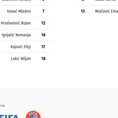
Kovač Mladen
7
13
Miočević Ema
Prodanović Bojan
12
Ignjatić Nemanja
16
Kojović Filip
17
Lukić Miljan
18
cije