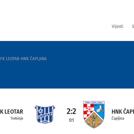
Vijesti
S
FK LEOTAR-HNK ČAPLJINA
2:2
FK LEOTAR
HNK ČAP
Trebinje
Čapljina
0:1