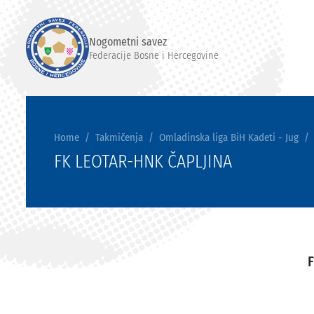
Nogometni savez
Federacije Bosne i Hercegovine
Home
Takmičenja
Omladinska liga BiH Kadeti - Jug
FK LEOTAR-HNK ČAPLJINA