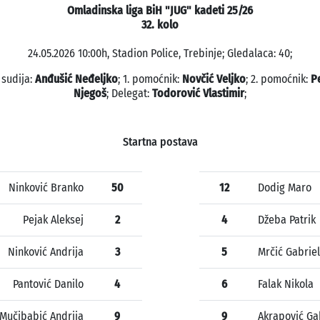
Omladinska liga BiH "JUG" kadeti 25/26
32. kolo
24.05.2026 10:00h, Stadion Police, Trebinje; Gledalaca: 40;
 sudija:
Anđušić Neđeljko
; 1. pomoćnik:
Novčić Veljko
; 2. pomoćnik:
P
Njegoš
; Delegat:
Todorović Vlastimir
;
Startna postava
Ninković Branko
50
12
Dodig Maro
Pejak Aleksej
2
4
Džeba Patrik
Ninković Andrija
3
5
Mrčić Gabriel
Pantović Danilo
4
6
Falak Nikola
Mučibabić Andrija
9
9
Akrapović Ga