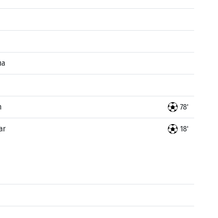
ma
n
78'
ar
18'