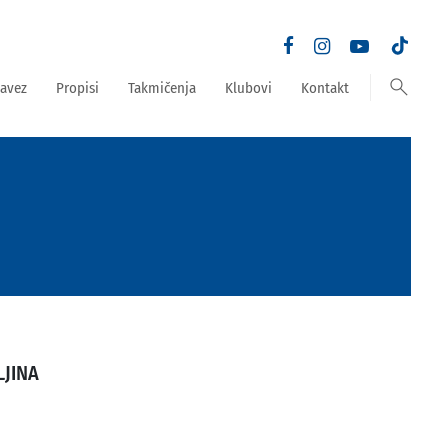
search
avez
Propisi
Takmičenja
Klubovi
Kontakt
LJINA