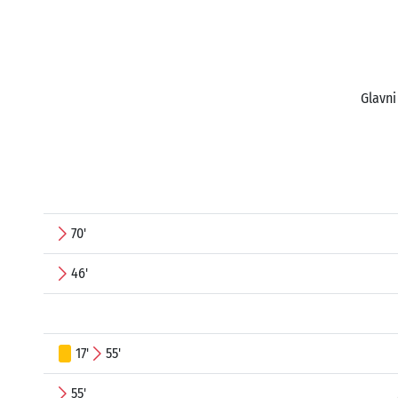
Glavni
70'
46'
17'
55'
55'