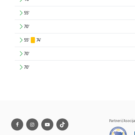
55'
70'
55'
74'
70'
70'
Partneri/Asocija