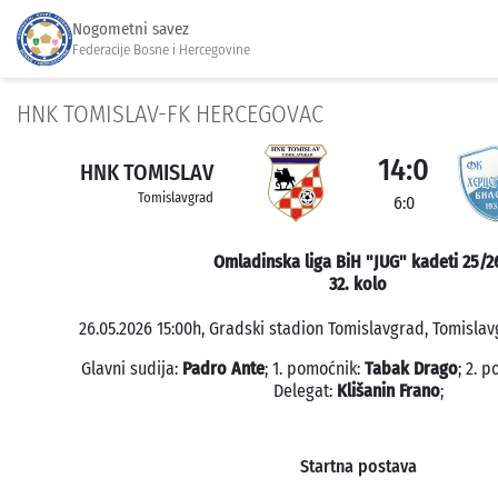
Nogometni savez
Federacije Bosne i Hercegovine
HNK TOMISLAV-FK HERCEGOVAC
14:0
HNK TOMISLAV
Tomislavgrad
6:0
Omladinska liga BiH "JUG" kadeti 25/2
32. kolo
26.05.2026 15:00h, Gradski stadion Tomislavgrad, Tomislav
Glavni sudija:
Padro Ante
; 1. pomoćnik:
Tabak Drago
; 2. 
Delegat:
Klišanin Frano
;
Startna postava