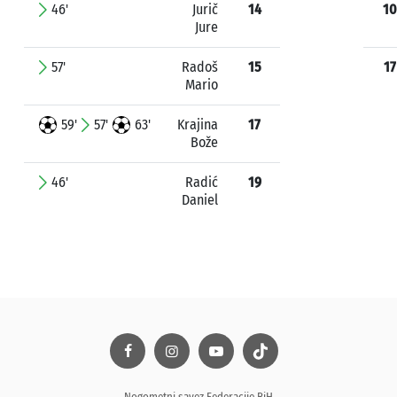
46'
Jurič
14
10
Jure
57'
Radoš
15
17
Mario
59'
57'
63'
Krajina
17
Bože
46'
Radić
19
Daniel
Nogometni savez Federacije BiH