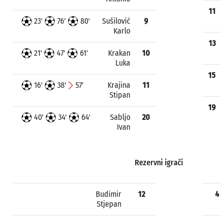
11
23'
76'
80'
Sušilović
9
Karlo
13
21'
47'
61'
Krakan
10
Luka
15
16'
38'
57'
Krajina
11
Stipan
19
40'
34'
64'
Sabljo
20
Ivan
Rezervni igrači
Budimir
12
4
Stjepan