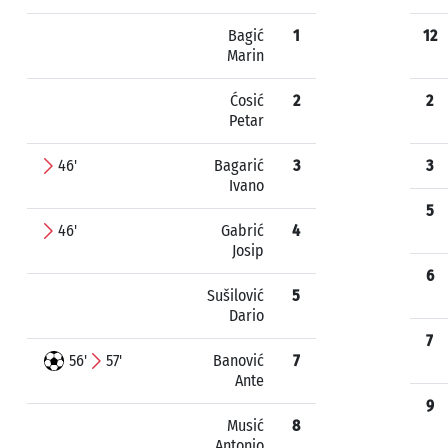
Bagić
1
12
Marin
Ćosić
2
2
Petar
46'
Bagarić
3
3
Ivano
5
46'
Gabrić
4
Josip
6
Sušilović
5
Dario
7
56'
57'
Banović
7
Ante
9
Musić
8
Antonio