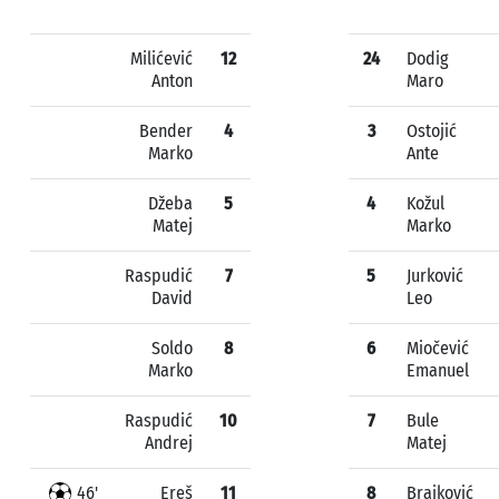
Milićević
12
24
Dodig
Anton
Maro
Bender
4
3
Ostojić
Marko
Ante
Džeba
5
4
Kožul
Matej
Marko
Raspudić
7
5
Jurković
David
Leo
Soldo
8
6
Miočević
Marko
Emanuel
Raspudić
10
7
Bule
Andrej
Matej
46'
Ereš
11
8
Brajković