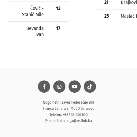
21
Brajkovi
Čović -
13
Stanić Mile
25
Maslać 
Bevanda
17
Ivan
Nogometni savez Federacije BiH
Franca Lehara 3, 71000 Sarajevo
Telefon: +387 33 556 650
E-mail:
federacija@nsfbih.ba