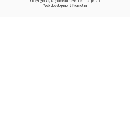
Copyright (c) Nogometni savez Federacije BiH
Web development
Promotim