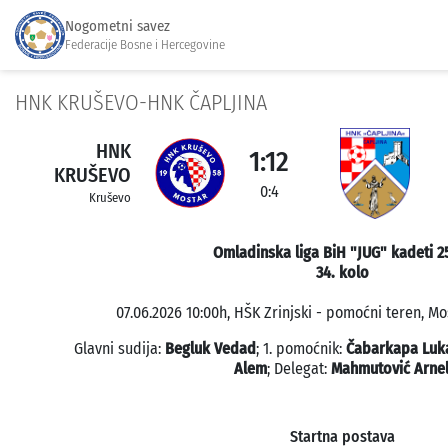
Nogometni savez
Federacije Bosne i Hercegovine
HNK KRUŠEVO-HNK ČAPLJINA
HNK
1:12
KRUŠEVO
0:4
Kruševo
Omladinska liga BiH "JUG" kadeti 2
34. kolo
07.06.2026 10:00h, HŠK Zrinjski - pomoćni teren, Mos
Glavni sudija:
Begluk Vedad
; 1. pomoćnik:
Čabarkapa Luk
Alem
; Delegat:
Mahmutović Arne
Startna postava