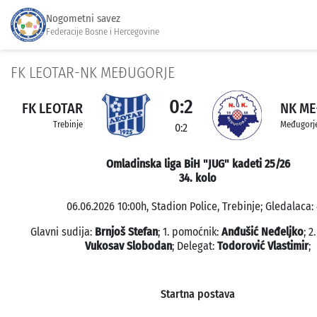
Nogometni savez
Federacije Bosne i Hercegovine
FK LEOTAR-NK MEĐUGORJE
0:2
FK LEOTAR
NK M
Trebinje
Međugorj
0:2
Omladinska liga BiH "JUG" kadeti 25/26
34. kolo
06.06.2026 10:00h, Stadion Police, Trebinje; Gledalaca: 
Glavni sudija:
Brnjoš Stefan
; 1. pomoćnik:
Anđušić Neđeljko
; 2
Vukosav Slobodan
; Delegat:
Todorović Vlastimir
;
Startna postava