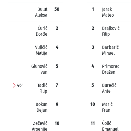
Bulut
50
1
Jarak
Aleksa
Mateo
Ćurić
2
2
Brajković
Đorđe
Filip
Vujičić
4
3
Barbarić
Matija
Mihael
Gluhović
5
4
Primorac
Ivan
Dražen
46'
Tadić
7
5
Burečić
Filip
Ante
Bokun
9
10
Marić
Dejan
Fran
Zečević
10
11
Čolić
Arsenije
Emanuel