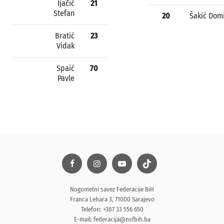
Ijačić
21
Stefan
20
Šakić Dom
Bratić
23
Vidak
Spaić
70
Pavle
Nogometni savez Federacije BiH
Franca Lehara 3, 71000 Sarajevo
Telefon: +387 33 556 650
E-mail:
federacija@nsfbih.ba