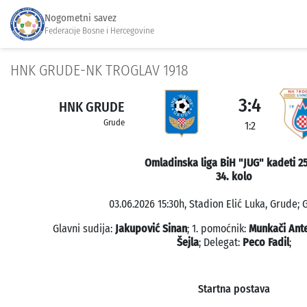
Nogometni savez
Federacije Bosne i Hercegovine
HNK GRUDE-NK TROGLAV 1918
3:4
HNK GRUDE
Grude
1:2
Omladinska liga BiH "JUG" kadeti 2
34. kolo
03.06.2026 15:30h, Stadion Elić Luka, Grude; G
Glavni sudija:
Jakupović Sinan
; 1. pomoćnik:
Munkači Ant
Šejla
; Delegat:
Peco Fadil
;
Startna postava