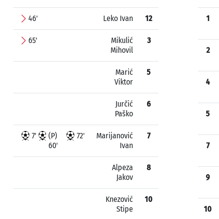
46'
Leko Ivan
12
1
65'
Mikulić
3
Mihovil
2
Marić
5
Viktor
4
Jurčić
6
Paško
5
7'
(P)
72'
Marijanović
7
60'
Ivan
7
Alpeza
8
Jakov
9
Knezović
10
Stipe
10