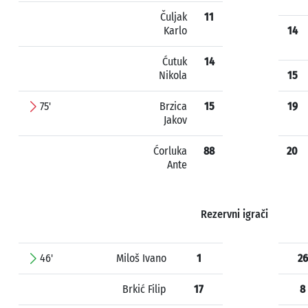
Čuljak
11
Karlo
14
Ćutuk
14
Nikola
15
75'
Brzica
15
19
Jakov
Ćorluka
88
20
Ante
Rezervni igrači
46'
Miloš Ivano
1
26
Brkić Filip
17
8