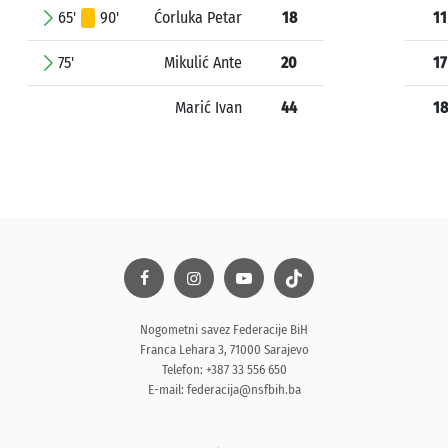
65'
90'
Ćorluka Petar
18
11
75'
Mikulić Ante
20
17
Marić Ivan
44
18
Nogometni savez Federacije BiH
Franca Lehara 3, 71000 Sarajevo
Telefon: +387 33 556 650
E-mail:
federacija@nsfbih.ba