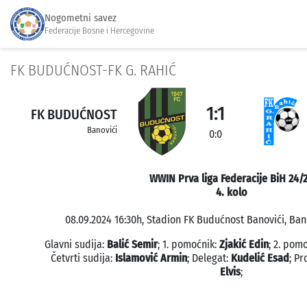
Nogometni savez
Federacije Bosne i Hercegovine
FK BUDUĆNOST-FK G. RAHIĆ
1:1
FK BUDUĆNOST
Banovići
0:0
WWIN Prva liga Federacije BiH 24/
4. kolo
08.09.2024 16:30h, Stadion FK Budućnost Banovići, Bano
Glavni sudija:
Balić Semir
; 1. pomoćnik:
Zjakić Edin
; 2. pom
Četvrti sudija:
Islamović Armin
; Delegat:
Kudelić Esad
; P
Elvis
;