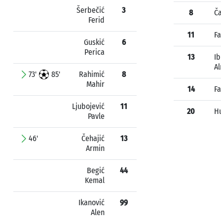
Šerbečić
3
8
Ča
Ferid
11
Fa
Guskić
6
Perica
13
I
A
73'
85'
Rahimić
8
Mahir
14
Fa
Ljubojević
11
20
H
Pavle
46'
Čehajić
13
Armin
Begić
44
Kemal
Ikanović
99
Alen