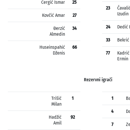
Čergić Ismar
25
23
Čavali
Izudin
Kovčić Amar
27
24
Dedić 
Đerzić
34
Almedin
33
Bekri
Huseinspahić
66
Dženis
77
Kadrić
Ermin
Rezervni igrači
Trišić
1
1
B
Milan
4
D
Hadžić
92
Amil
7
Ze