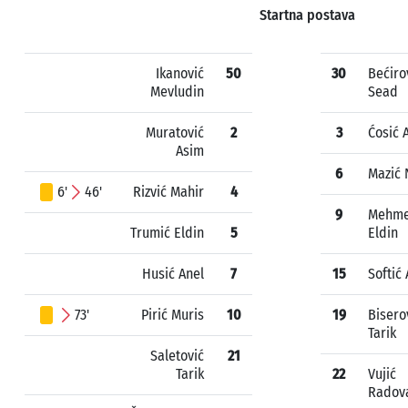
Startna postava
Ikanović
50
30
Bećiro
Mevludin
Sead
Muratović
2
3
Ćosić 
Asim
6
Mazić 
6'
46'
Rizvić Mahir
4
9
Mehme
Trumić Eldin
5
Eldin
Husić Anel
7
15
Softić
73'
Pirić Muris
10
19
Bisero
Tarik
Saletović
21
Tarik
22
Vujić
Radov