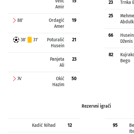
Velić
15
23
Trnka 
Amir
25
Mehme
88'
Ordagić
19
Abdulk
Amer
66
Husein
38'
31'
Poturalić
21
Dženis
Husein
82
Kujrak
Panjeta
23
Bego
Ali
74'
Okić
50
Hazim
Rezervni igrači
Kadić Nihad
12
95
Be
Ib