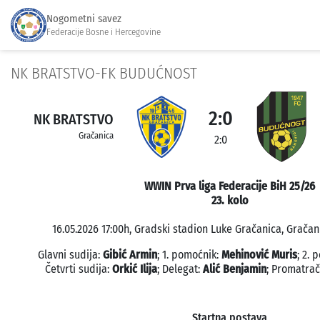
Nogometni savez
Federacije Bosne i Hercegovine
NK BRATSTVO-FK BUDUĆNOST
2:0
NK BRATSTVO
Gračanica
2:0
WWIN Prva liga Federacije BiH 25/26
23. kolo
16.05.2026 17:00h, Gradski stadion Luke Gračanica, Gračani
Glavni sudija:
Gibić Armin
; 1. pomoćnik:
Mehinović Muris
; 2.
Četvrti sudija:
Orkić Ilija
; Delegat:
Alić Benjamin
; Promatra
Startna postava