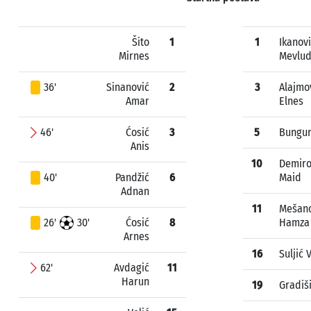
Šito
1
1
Ikanov
Mirnes
Mevlud
36'
Sinanović
2
3
Alajmo
Amar
Elnes
46'
Ćosić
3
5
Bungur
Anis
10
Demiro
40'
Pandžić
6
Maid
Adnan
11
Mešano
26'
30'
Ćosić
8
Hamza
Arnes
16
Suljić
62'
Avdagić
11
Harun
19
Gradiši