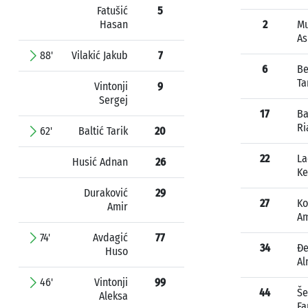
Fatušić
5
Hasan
2
Mu
As
88'
Vilakić Jakub
7
6
Be
Ta
Vintonji
9
Sergej
17
Ba
Ri
62'
Baltić Tarik
20
22
La
Husić Adnan
26
Ke
Duraković
29
27
Ko
Amir
A
74'
Avdagić
77
34
Đe
Huso
Al
46'
Vintonji
99
44
Še
Aleksa
Fa