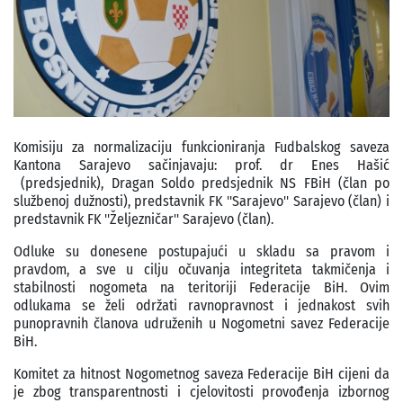
Komisiju za normalizaciju funkcioniranja Fudbalskog saveza
Kantona Sarajevo sačinjavaju: prof. dr Enes Hašić
(predsjednik), Dragan Soldo predsjednik NS FBiH (član po
službenoj dužnosti), predstavnik FK ''Sarajevo'' Sarajevo (član) i
predstavnik FK ''Željezničar'' Sarajevo (član).
Odluke su donesene postupajući u skladu sa pravom i
pravdom, a sve u cilju očuvanja integriteta takmičenja i
stabilnosti nogometa na teritoriji Federacije BiH. Ovim
odlukama se želi održati ravnopravnost i jednakost svih
punopravnih članova udruženih u Nogometni savez Federacije
BiH.
Komitet za hitnost Nogometnog saveza Federacije BiH cijeni da
je zbog transparentnosti i cjelovitosti provođenja izbornog