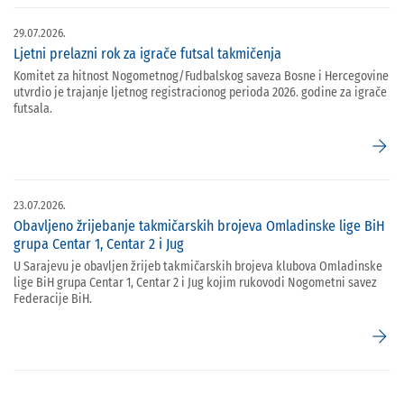
29.07.2026.
Ljetni prelazni rok za igrače futsal takmičenja
Komitet za hitnost Nogometnog/Fudbalskog saveza Bosne i Hercegovine
utvrdio je trajanje ljetnog registracionog perioda 2026. godine za igrače
futsala.
arrow_forward
23.07.2026.
Obavljeno žrijebanje takmičarskih brojeva Omladinske lige BiH
grupa Centar 1, Centar 2 i Jug
U Sarajevu je obavljen žrijeb takmičarskih brojeva klubova Omladinske
lige BiH grupa Centar 1, Centar 2 i Jug kojim rukovodi Nogometni savez
Federacije BiH.
arrow_forward