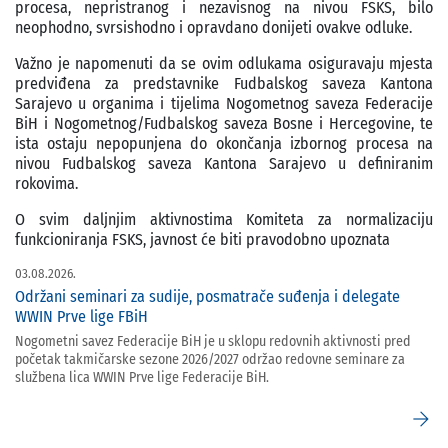
procesa, nepristranog i nezavisnog na nivou FSKS, bilo
neophodno, svrsishodno i opravdano donijeti ovakve odluke.
Važno je napomenuti da se ovim odlukama osiguravaju mjesta
predviđena za predstavnike Fudbalskog saveza Kantona
Sarajevo u organima i tijelima Nogometnog saveza Federacije
BiH i Nogometnog/Fudbalskog saveza Bosne i Hercegovine, te
ista ostaju nepopunjena do okončanja izbornog procesa na
nivou Fudbalskog saveza Kantona Sarajevo u definiranim
rokovima.
O svim daljnjim aktivnostima Komiteta za normalizaciju
funkcioniranja FSKS, javnost će biti pravodobno upoznata
03.08.2026.
Održani seminari za sudije, posmatrače suđenja i delegate
WWIN Prve lige FBiH
Nogometni savez Federacije BiH je u sklopu redovnih aktivnosti pred
početak takmičarske sezone 2026/2027 održao redovne seminare za
službena lica WWIN Prve lige Federacije BiH.
arrow_forward