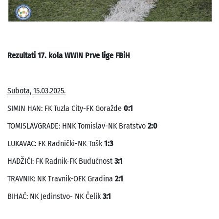
Rezultati 17. kola WWIN Prve lige FBiH
Subota, 15.03.2025.
SIMIN HAN: FK Tuzla City-FK Goražde
0:1
TOMISLAVGRADE: HNK Tomislav-NK Bratstvo
2:0
LUKAVAC: FK Radnički-NK Tošk
1:3
HADŽIĆI: FK Radnik-FK Budućnost
3:1
TRAVNIK: NK Travnik-OFK Gradina
2:1
BIHAĆ: NK Jedinstvo- NK Čelik
3:1