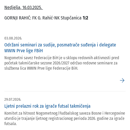
Nedjelja, 16.03.2025.
GORNJI RAHIĆ: FK G. Rahić-NK Stupčanica
1:2
03.08.2026.
Održani seminari za sudije, posmatrače suđenja i delegate
WWIN Prve lige FBiH
Nogometni savez Federacije BiH je u sklopu redovnih aktivnosti pred
početak takmičarske sezone 2026/2027 održao redovne seminare za
službena lica WWIN Prve lige Federacije BiH.
arrow_forward
29.07.2026.
Ljetni prelazni rok za igrače futsal takmičenja
Komitet za hitnost Nogometnog/Fudbalskog saveza Bosne i Hercegovine
utvrdio je trajanje ljetnog registracionog perioda 2026. godine za igrače
futsala.