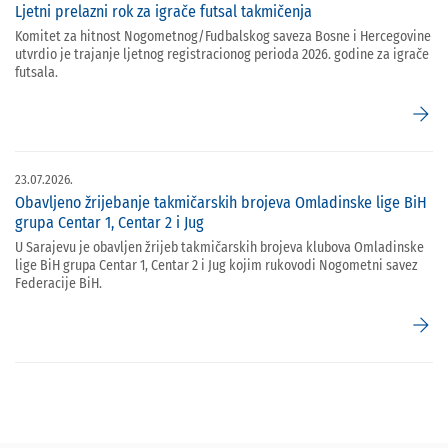
Ljetni prelazni rok za igrače futsal takmičenja
Komitet za hitnost Nogometnog/Fudbalskog saveza Bosne i Hercegovine
utvrdio je trajanje ljetnog registracionog perioda 2026. godine za igrače
futsala.
arrow_forward
23.07.2026.
Obavljeno žrijebanje takmičarskih brojeva Omladinske lige BiH
grupa Centar 1, Centar 2 i Jug
U Sarajevu je obavljen žrijeb takmičarskih brojeva klubova Omladinske
lige BiH grupa Centar 1, Centar 2 i Jug kojim rukovodi Nogometni savez
Federacije BiH.
arrow_forward