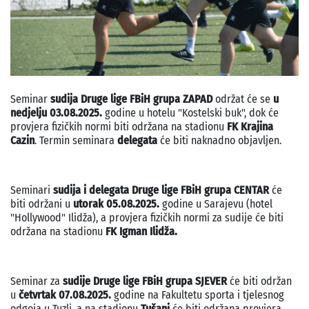
Seminar
sudija
Druge lige FBiH grupa ZAPAD
održat će se
u
nedjelju 03.08.2025.
godine u hotelu "Kostelski buk", dok će
provjera fizičkih normi biti održana na stadionu
FK Krajina
Cazin
. Termin seminara
delegata
će biti naknadno objavljen.
Seminari
sudija i delegata Druge lige FBiH grupa CENTAR
će
biti održani u
utorak 05.08.2025.
godine u Sarajevu (hotel
"Hollywood" Ilidža), a provjera fizičkih normi za sudije će biti
održana na stadionu
FK Igman Ilidža.
Seminar za
sudije Druge lige FBiH grupa SJEVER
će biti održan
u
četvrtak 07.08.2025.
godine na Fakultetu sporta i tjelesnog
odgoja u Tuzli, a na stadionu
Tušanj
će biti održana provjera