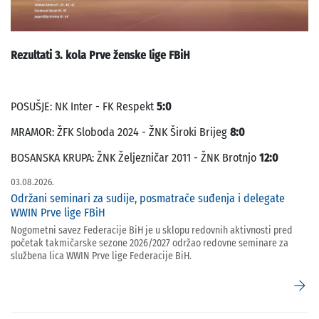
Rezultati 3. kola Prve ženske lige FBiH
POSUŠJE: NK Inter - FK Respekt
5:0
MRAMOR: ŽFK Sloboda 2024 - ŽNK Široki Brijeg
8:0
BOSANSKA KRUPA: ŽNK Željezničar 2011 - ŽNK Brotnjo
12:0
03.08.2026.
Održani seminari za sudije, posmatrače suđenja i delegate
WWIN Prve lige FBiH
Nogometni savez Federacije BiH je u sklopu redovnih aktivnosti pred
početak takmičarske sezone 2026/2027 održao redovne seminare za
službena lica WWIN Prve lige Federacije BiH.
arrow_forward