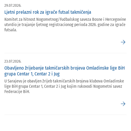
29.07.2026.
Ljetni prelazni rok za igrače futsal takmičenja
Komitet za hitnost Nogometnog/Fudbalskog saveza Bosne i Hercegovine
utvrdio je trajanje ljetnog registracionog perioda 2026. godine za igrače
futsala.
arrow_forward
23.07.2026.
Obavljeno žrijebanje takmičarskih brojeva Omladinske lige BiH
grupa Centar 1, Centar 2 i Jug
U Sarajevu je obavljen žrijeb takmičarskih brojeva klubova Omladinske
lige BiH grupa Centar 1, Centar 2 i Jug kojim rukovodi Nogometni savez
Federacije BiH.
arrow_forward