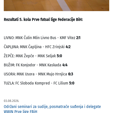
Rezultati 5. kola Prve futsal lige Federacije BiH:
LIVNO: MNK Čulin Mlin Livno Bus - KMF Vitez
2:1
ČAPLJINA: MNK Čapljina - HFC Zrinjski
4:2
ŽEPČE: MNK Žepče - MNK Seljak
5:0
BUŽIM: FK Konjodor - MNK Kaskada
4:4
USORA: MNK Usora - MNK Mujo Hrnjica
6:3
TUZLA: FC Sloboda Kompred - FC Lilium
5:0
03.08.2026.
Održani seminari za sudije, posmatrače suđenja i delegate
WWIN Prve lige FBiH