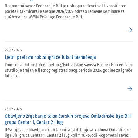
Nogometni savez Federacije BiH je u sklopu redovnih aktivnosti pred
početak takmičarske sezone 2026/2027 održao redovne seminare za
službena lica WWIN Prve lige Federacije BiH.
arrow_forward
29.07.2026.
Ljetni prelazni rok za igrače futsal takmičenja
Komitet za hitnost Nogometnog/Fudbalskog saveza Bosne i Hercegovine
utvrdio je trajanje ljetnog registracionog perioda 2026. godine za igrače
futsala.
arrow_forward
23.07.2026.
Obavljeno žrijebanje takmičarskih brojeva Omladinske lige BiH
grupa Centar 1, Centar 2 i Jug
U Sarajevu je obavljen žrijeb takmičarskih brojeva klubova Omladinske
lige BiH grupa Centar 1, Centar 2 i Jug kojim rukovodi Nogometni savez