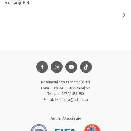
Federacije BiH.
arrow_forward
Nogometni savez Federacije BiH
Franca Lehara 3, 71000 Sarajevo
Telefon: +387 33 556 650
E-mail:
federacija@nsfbih.ba
Partneri/Asocijacije