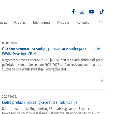
search
avez
Propisi
Takmičenja
Klubovi
Kontakt
03.08.2026.
Održani seminari za sudije, posmatrače suđenja i delegate
WWIN Prve lige FBiH
Nogometni savez Federacije BiH je u sklopu redovnih aktivnosti pred
početak takmičarske sezone 2026/2027 održao redovne seminare za
službena lica WWIN Prve lige Federacije BiH.
arrow_forward
29.07.2026.
Ljetni prelazni rok za igrače futsal takmičenja
Komitet za hitnost Nogometnog/Fudbalskog saveza Bosne i
Hercegovine utvrdio je trajanje ljetnog registracionog perioda 2026.