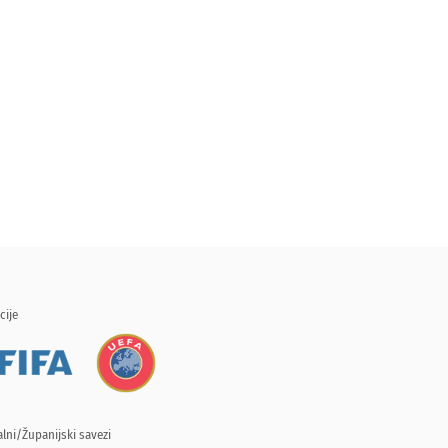
cije
lni/Županijski savezi