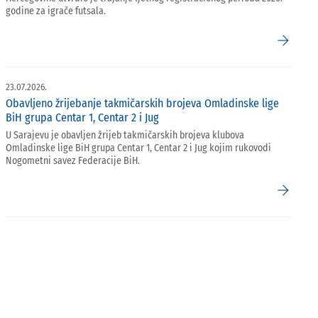
godine za igrače futsala.
arrow_forward
23.07.2026.
Obavljeno žrijebanje takmičarskih brojeva Omladinske lige
BiH grupa Centar 1, Centar 2 i Jug
U Sarajevu je obavljen žrijeb takmičarskih brojeva klubova
Omladinske lige BiH grupa Centar 1, Centar 2 i Jug kojim rukovodi
Nogometni savez Federacije BiH.
arrow_forward