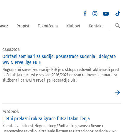
search
avez
Propisi
Takmičenja
Klubovi
Kontakt
03.08.2026.
Održani seminari za sudije, posmatrače suđenja i delegate
WWIN Prve lige FBiH
Nogometni savez Federacije BiH je u sklopu redovnih aktivnosti pred
početak takmičarske sezone 2026/2027 održao redovne seminare za
službena lica WWIN Prve lige Federacije BiH.
arrow_forward
29.07.2026.
Ljetni prelazni rok za igrače futsal takmičenja
Komitet za hitnost Nogometnog/Fudbalskog saveza Bosne i
Hercegovine utvrdio je trajanje ljetnog registracionog perioda 2026.