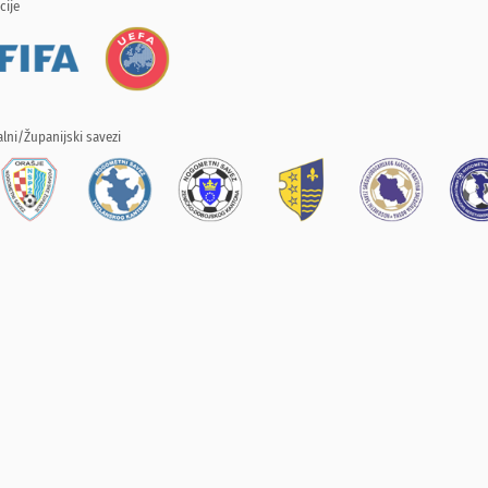
cije
lni/Županijski savezi