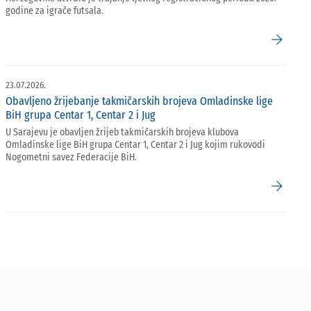
godine za igrače futsala.
arrow_forward
23.07.2026.
Obavljeno žrijebanje takmičarskih brojeva Omladinske lige
BiH grupa Centar 1, Centar 2 i Jug
U Sarajevu je obavljen žrijeb takmičarskih brojeva klubova
Omladinske lige BiH grupa Centar 1, Centar 2 i Jug kojim rukovodi
Nogometni savez Federacije BiH.
arrow_forward