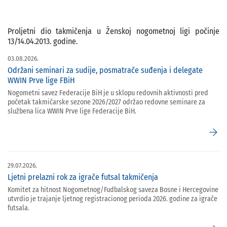
Proljetni dio takmičenja u Ženskoj nogometnoj ligi počinje
13/14.04.2013. godine.
03.08.2026.
Održani seminari za sudije, posmatrače suđenja i delegate
WWIN Prve lige FBiH
Nogometni savez Federacije BiH je u sklopu redovnih aktivnosti pred
početak takmičarske sezone 2026/2027 održao redovne seminare za
službena lica WWIN Prve lige Federacije BiH.
arrow_forward
29.07.2026.
Ljetni prelazni rok za igrače futsal takmičenja
Komitet za hitnost Nogometnog/Fudbalskog saveza Bosne i Hercegovine
utvrdio je trajanje ljetnog registracionog perioda 2026. godine za igrače
futsala.