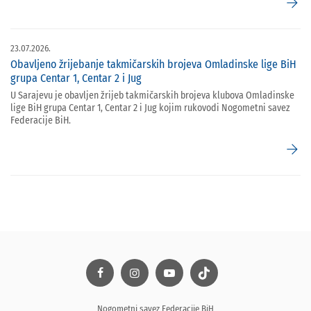
arrow_forward
23.07.2026.
Obavljeno žrijebanje takmičarskih brojeva Omladinske lige BiH
grupa Centar 1, Centar 2 i Jug
U Sarajevu je obavljen žrijeb takmičarskih brojeva klubova Omladinske
lige BiH grupa Centar 1, Centar 2 i Jug kojim rukovodi Nogometni savez
Federacije BiH.
arrow_forward
Nogometni savez Federacije BiH