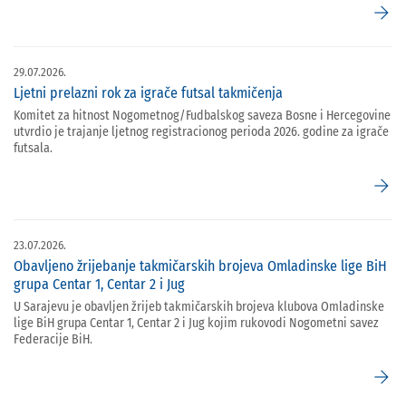
arrow_forward
29.07.2026.
Ljetni prelazni rok za igrače futsal takmičenja
Komitet za hitnost Nogometnog/Fudbalskog saveza Bosne i Hercegovine
utvrdio je trajanje ljetnog registracionog perioda 2026. godine za igrače
futsala.
arrow_forward
23.07.2026.
Obavljeno žrijebanje takmičarskih brojeva Omladinske lige BiH
grupa Centar 1, Centar 2 i Jug
U Sarajevu je obavljen žrijeb takmičarskih brojeva klubova Omladinske
lige BiH grupa Centar 1, Centar 2 i Jug kojim rukovodi Nogometni savez
Federacije BiH.
arrow_forward