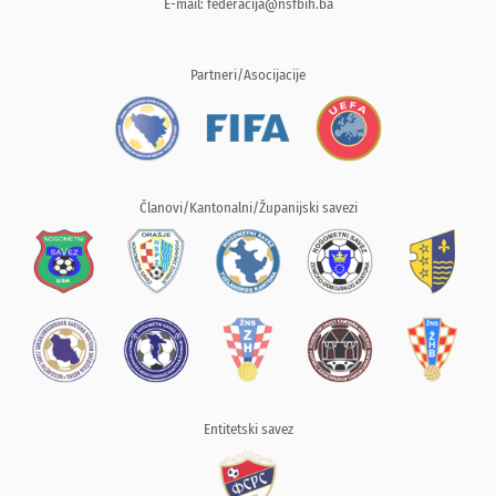
E-mail:
federacija@nsfbih.ba
Partneri/Asocijacije
Članovi/Kantonalni/Županijski savezi
Entitetski savez