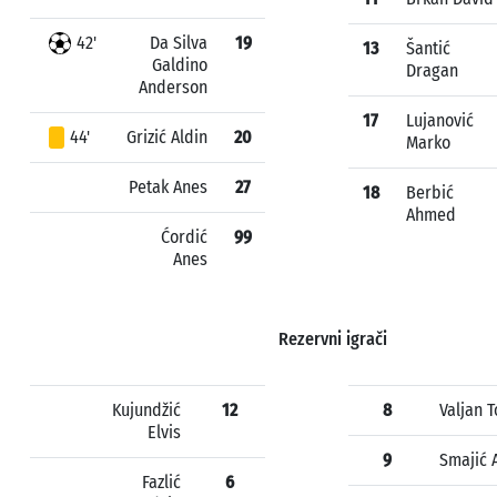
42'
Da Silva
19
13
Šantić
Galdino
Dragan
Anderson
17
Lujanović
44'
Grizić Aldin
20
Marko
Petak Anes
27
18
Berbić
Ahmed
Ćordić
99
Anes
Rezervni igrači
Kujundžić
12
8
Valjan 
Elvis
9
Smajić 
Fazlić
6