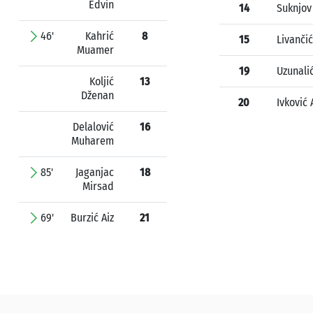
Edvin
14
Suknjov
46'
Kahrić
8
15
Livanči
Muamer
19
Uzunali
Koljić
13
Dženan
20
Ivković 
Delalović
16
Muharem
85'
Jaganjac
18
Mirsad
69'
Burzić Aiz
21