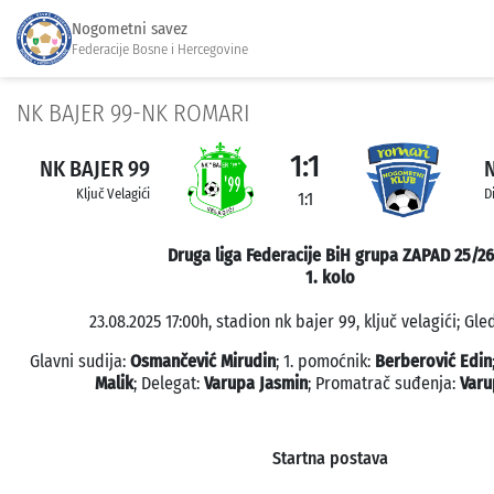
Nogometni savez
Federacije Bosne i Hercegovine
NK BAJER 99-NK ROMARI
1:1
NK BAJER 99
Ključ Velagići
D
1:1
Druga liga Federacije BiH grupa ZAPAD 25/26
1. kolo
23.08.2025 17:00h, stadion nk bajer 99, ključ velagići; Gle
Glavni sudija:
Osmančević Mirudin
; 1. pomoćnik:
Berberović Edin
Malik
; Delegat:
Varupa Jasmin
; Promatrač suđenja:
Varu
Startna postava