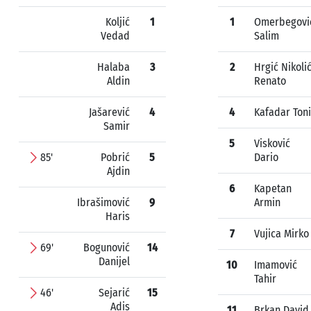
Koljić
1
1
Omerbegovi
Vedad
Salim
Halaba
3
2
Hrgić Nikoli
Aldin
Renato
Jašarević
4
4
Kafadar Toni
Samir
5
Visković
85'
Pobrić
5
Dario
Ajdin
6
Kapetan
Ibrašimović
9
Armin
Haris
7
Vujica Mirko
69'
Bogunović
14
Danijel
10
Imamović
Tahir
46'
Sejarić
15
Adis
11
Brkan David