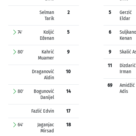
Selman
2
5
Gerzić
Tarik
Eldar
74'
Koljić
5
6
Suljkano
Dženan
Kenan
80'
Kahrić
9
9
Skalić A
Muamer
11
Dizdarić
Draganović
10
Irman
Aldin
69
Amidžić
80'
Bogunović
14
Adis
Danijel
Fazlić Edvin
17
64'
Jaganjac
18
Mirsad