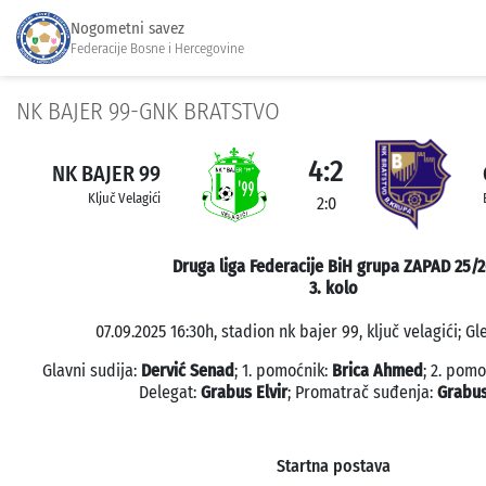
Nogometni savez
Federacije Bosne i Hercegovine
NK BAJER 99-GNK BRATSTVO
4:2
NK BAJER 99
Ključ Velagići
2:0
Druga liga Federacije BiH grupa ZAPAD 25/
3. kolo
07.09.2025 16:30h, stadion nk bajer 99, ključ velagići; Gl
Glavni sudija:
Dervić Senad
; 1. pomoćnik:
Brica Ahmed
; 2. pom
Delegat:
Grabus Elvir
; Promatrač suđenja:
Grabus
Startna postava