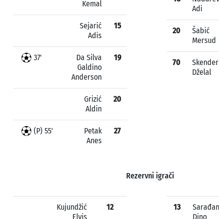
Kemal
Adi
Sejarić
15
20
Šabić
Adis
Mersud
37'
Da Silva
19
70
Skender
Galdino
Dželal
Anderson
Grizić
20
Aldin
(P) 55'
Petak
27
Anes
Rezervni igrači
Kujundžić
12
13
Sarađa
Elvis
Dino