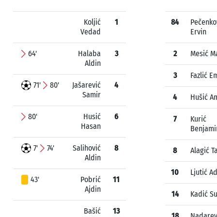
Koljić
1
84
Pečenko
Vedad
Ervin
64'
Halaba
3
2
Mesić M
Aldin
3
Fazlić E
71'
80'
Jašarević
4
Samir
4
Hušić A
80'
Husić
6
7
Kurić
Hasan
Benjami
7'
74'
Salihović
8
8
Alagić T
Aldin
10
Ljutić A
43'
Pobrić
11
Ajdin
14
Kadić S
Bašić
13
18
Nadarev