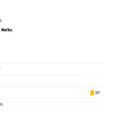
0;
ć Marko
;
d
80'
is