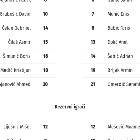
Grubešić David
10
7
Muhić Enis
Čelan Gabrijel
14
8
Babić Faris
Čilaš Asmir
15
13
Dolić Anel
Šimunić Boris
16
14
Šabić Adnan
Medić Kristijan
18
19
Brljak Armin
Ajanović Ahmed
20
21
Omerdić Senah
Rezervni igrači
Liješnić Mišel
12
12
Alešević Muame