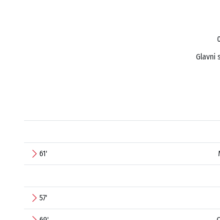
0
Glavni 
61'
57'
69'
C