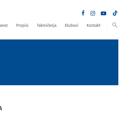
search
avez
Propisi
Takmičenja
Klubovi
Kontakt
A