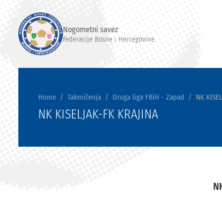
Nogometni savez
Federacije Bosne i Hercegovine
Home
Takmičenja
Druga liga FBiH - Zapad
NK KISE
NK KISELJAK-FK KRAJINA
N