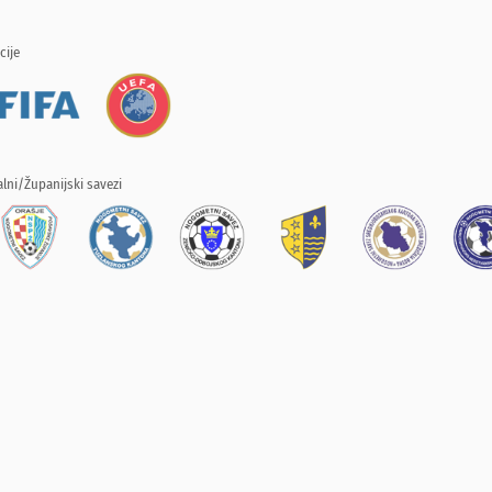
cije
lni/Županijski savezi