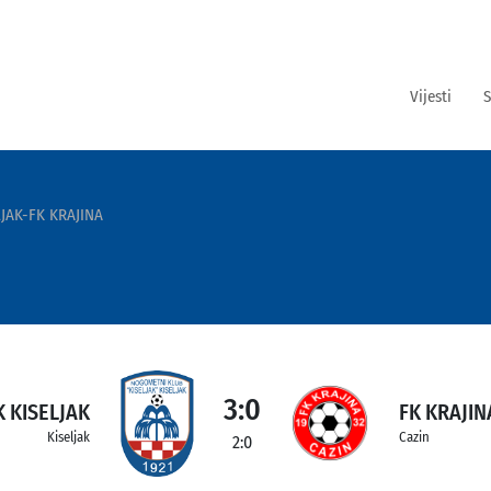
Vijesti
S
LJAK-FK KRAJINA
3:0
K KISELJAK
FK KRAJIN
Kiseljak
Cazin
2:0