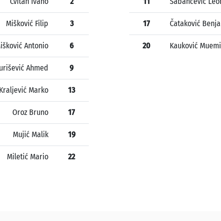
Cvitan Ivano
2
11
Šabančević Leo
Mišković Filip
3
17
Čataković Benj
išković Antonio
6
20
Kauković Muemi
urišević Ahmed
9
Kraljević Marko
13
Oroz Bruno
17
Mujić Malik
19
Miletić Mario
22