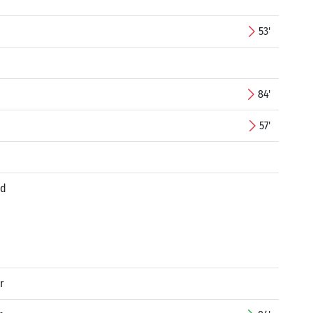
53'
84'
57'
id
r