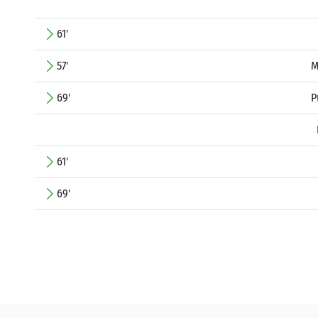
61'
57'
M
69'
P
61'
69'