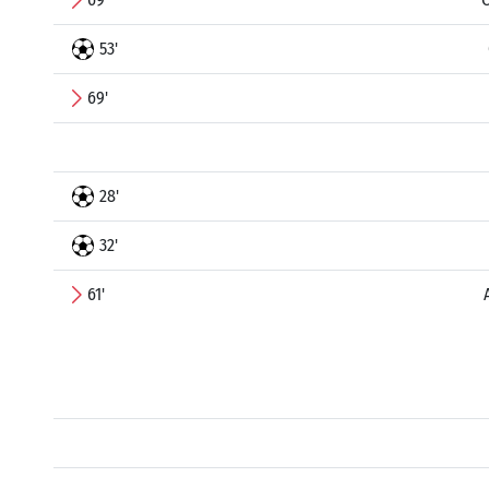
53'
69'
28'
32'
61'