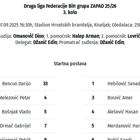
Druga liga Federacije BiH grupa ZAPAD 25/26
3. kolo
7.09.2025 16:30h, Stadion Hrvatskih branitelja, Kiseljak; Gledalaca: 25
sudija:
Omanović Dino
; 1. pomoćnik:
Halep Arman
; 2. pomoćnik:
Lovri
Delegat:
Džanić Edin
; Promatrač suđenja:
Džanić Edin
;
Startna postava
Bencun Darijo
33
1
Hebilović Sena
Melezović Petar
4
3
Bosnić Amer
Bošnjak Vlado
5
4
Alešević Hasan
Drmač Gabrijel
7
5
Merdanović Har
vijanović Patrik
8
6
Nuhić Sandi