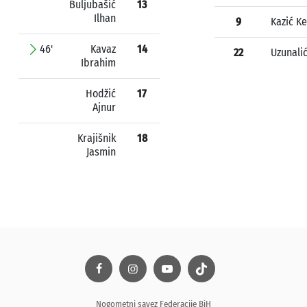
Buljubašić
13
Ilhan
9
Kazić K
46'
Kavaz
14
22
Uzunali
Ibrahim
Hodžić
17
Ajnur
Krajišnik
18
Jasmin
Nogometni savez Federacije BiH