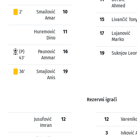
Ahmed
2'
Smailović
10
Amar
15
Livančić Ton
Huremović
11
17
Lujanović
Dino
Marko
(P)
Paunović
16
19
Suknjov Leo
43'
Ammar
36'
Smajlović
19
Anis
Rezervni igrači
Jusufović
12
12
Varenik
Imran
3
Ivković 