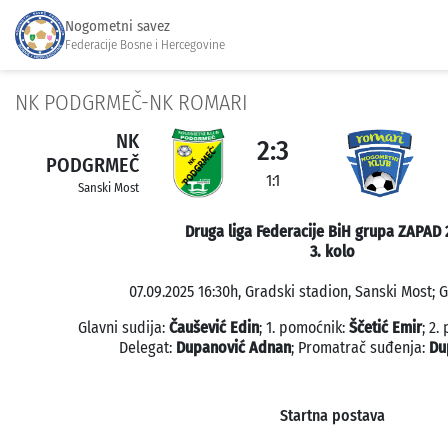
Nogometni savez
Federacije Bosne i Hercegovine
NK PODGRMEČ-NK ROMARI
NK
2:3
PODGRMEČ
1:1
Sanski Most
Druga liga Federacije BiH grupa ZAPAD 
3. kolo
07.09.2025 16:30h, Gradski stadion, Sanski Most; G
Glavni sudija:
Čaušević Edin
; 1. pomoćnik:
Ščetić Emir
; 2.
Delegat:
Dupanović Adnan
; Promatrač suđenja:
Du
Startna postava