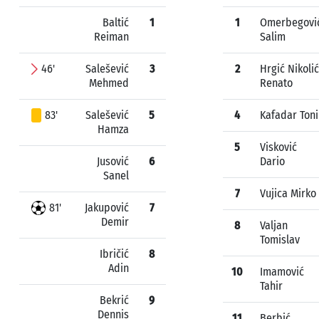
Baltić
1
1
Omerbegovi
Reiman
Salim
46'
Salešević
3
2
Hrgić Nikolić
Mehmed
Renato
83'
Salešević
5
4
Kafadar Toni
Hamza
5
Visković
Jusović
6
Dario
Sanel
7
Vujica Mirko
81'
Jakupović
7
Demir
8
Valjan
Tomislav
Ibričić
8
Adin
10
Imamović
Tahir
Bekrić
9
Dennis
11
Berbić