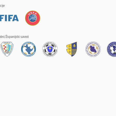
cije
lni/Županijski savezi