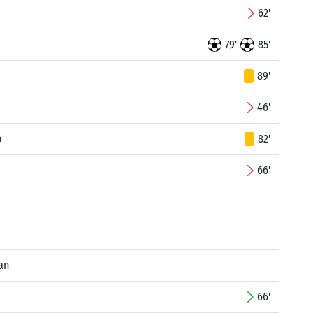
62'
79'
85'
89'
46'
o
82'
66'
an
66'