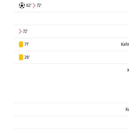
62'
72'
72'
71'
Kah
26'
K