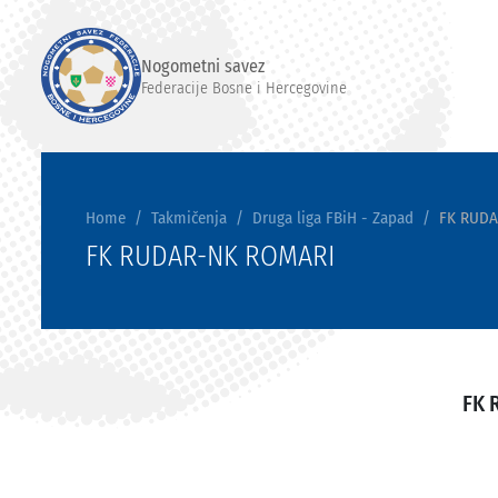
Nogometni savez
Federacije Bosne i Hercegovine
Home
Takmičenja
Druga liga FBiH - Zapad
FK RUDA
FK RUDAR-NK ROMARI
FK 