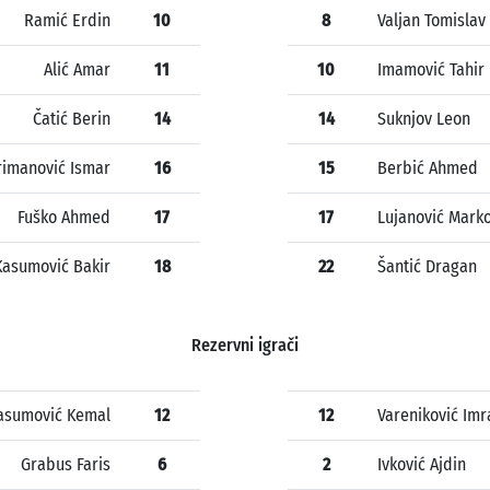
Ramić Erdin
10
8
Valjan Tomislav
Alić Amar
11
10
Imamović Tahir
Čatić Berin
14
14
Suknjov Leon
rimanović Ismar
16
15
Berbić Ahmed
Fuško Ahmed
17
17
Lujanović Mark
Kasumović Bakir
18
22
Šantić Dragan
Rezervni igrači
asumović Kemal
12
12
Vareniković Imr
Grabus Faris
6
2
Ivković Ajdin