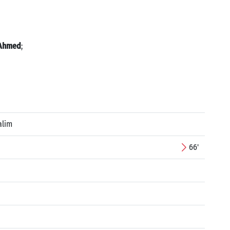
 Ahmed
;
alim
66'