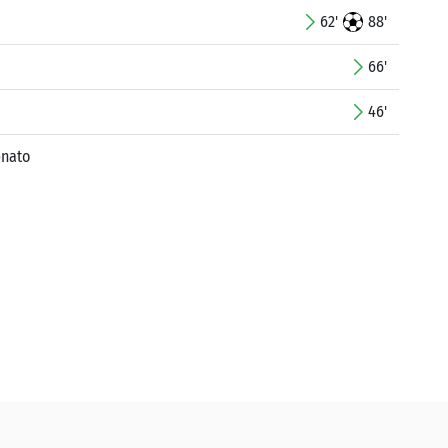
62'
88'
66'
46'
enato