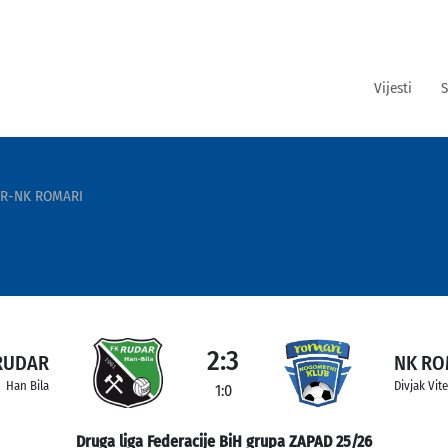
Vijesti
S
R-NK ROMARI
2:3
RUDAR
NK RO
Han Bila
Divjak Vit
1:0
Druga liga Federacije BiH grupa ZAPAD 25/26