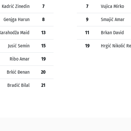
Kadrić Zinedin
7
7
Vujica Mirko
Genjga Harun
8
9
Smajić Amar
Karahodža Maid
13
11
Brkan David
Jusić Semin
15
19
Hrgić Nikolić R
Ribo Amar
19
Brkić Đenan
20
Bradić Bilal
21