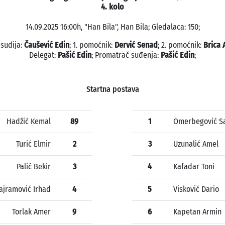
4. kolo
14.09.2025 16:00h, "Han Bila", Han Bila; Gledalaca: 150;
 sudija:
Čaušević Edin
; 1. pomoćnik:
Dervić Senad
; 2. pomoćnik:
Brica
Delegat:
Pašić Edin
; Promatrač suđenja:
Pašić Edin
;
Startna postava
Hadžić Kemal
89
1
Omerbegović S
Turić Elmir
2
3
Uzunalić Amel
Palić Bekir
3
4
Kafadar Toni
ajramović Irhad
4
5
Visković Dario
Torlak Amer
9
6
Kapetan Armin