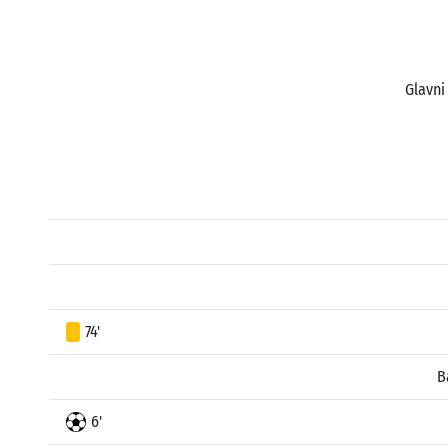
Glavni
74'
B
6'