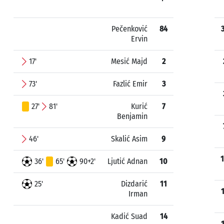
Pečenković
84
Ervin
17'
Mesić Majd
2
73'
Fazlić Emir
3
27'
81'
Kurić
7
Benjamin
46'
Skalić Asim
9
36'
65'
90+2'
Ljutić Adnan
10
25'
Dizdarić
11
Irman
Kadić Suad
14