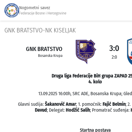
Nogometni savez
Federacije Bosne i Hercegovine
GNK BRATSTVO-NK KISELJAK
3:0
GNK BRATSTVO
Bosanska Krupa
2:0
Druga liga Federacije BiH grupa ZAPAD 2
4. kolo
13.09.2025 16:00h, SRC ADE, Bosanska Krupa; Gled
Glavni sudija:
Šakanović Amar
; 1. pomoćnik:
Fajić Belmin
; 2
Davud
; Delegat:
Hodžić Salih
; Promatrač suđenja:
Startna postava