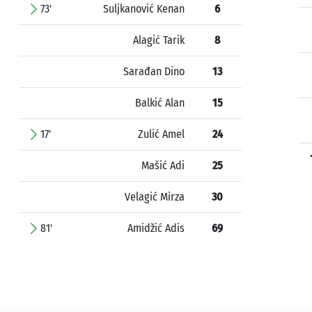
73'
Suljkanović Kenan
6
Alagić Tarik
8
Sarađan Dino
13
Balkić Alan
15
17'
Zulić Amel
24
Mašić Adi
25
Velagić Mirza
30
81'
Amidžić Adis
69