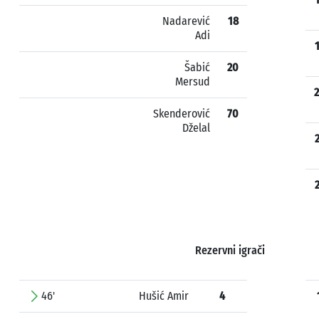
Nadarević
18
Adi
Šabić
20
Mersud
Skenderović
70
Dželal
Rezervni igrači
46'
Hušić Amir
4