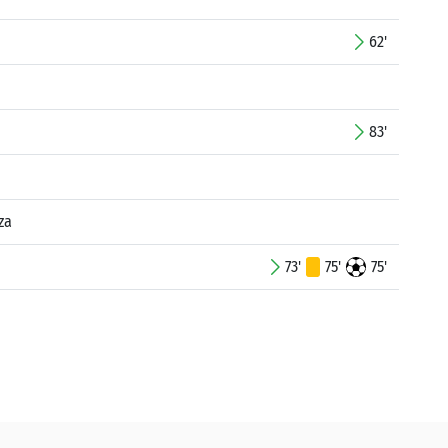
62'
83'
za
73'
75'
75'