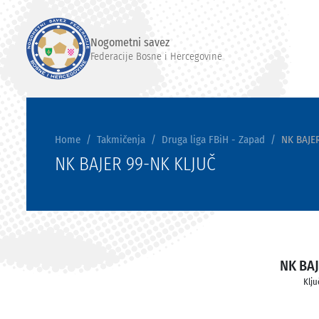
Nogometni savez
Federacije Bosne i Hercegovine
Home
Takmičenja
Druga liga FBiH - Zapad
NK BAJE
NK BAJER 99-NK KLJUČ
NK BAJ
Klju