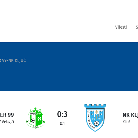
Vijesti
S
R 99-NK KLJUČ
0:3
ER 99
NK KL
č Velagići
Ključ
0:1