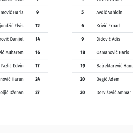
imović Haris
9
5
Avdić Vahidin
jundžić Elvis
12
6
Krivić Ernad
ović Danijel
14
9
Didović Adis
vić Muharem
16
18
Osmanović Haris
Fazlić Edvin
17
19
Bajrektarević Ham
nović Harun
24
20
Begić Adem
oljić Dženan
27
30
Dervišević Ammar