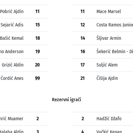
Pobrić Ajdin
11
11
Mace Marsel
Sejarić Adis
15
12
Costa Ramos Junio
Bašić Kemal
18
14
Šljivar Armin
ino Anderson
19
16
Šekerić Belmin - D
Grizić Aldin
20
17
Suljić Alem
Ćordić Anes
99
21
Čišija Ajdin
Rezervni igrači
hrić Muamer
2
2
Hadžić Džafo
Halaba Aldin
3
4
Vučkić Kenan