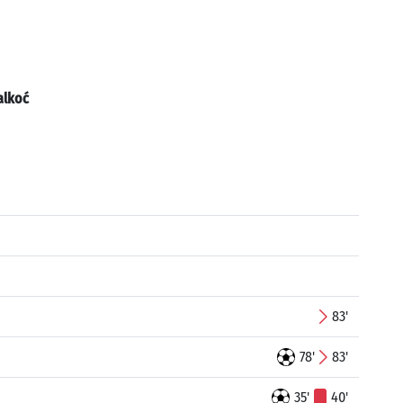
alkoć
83'
78'
83'
35'
40'