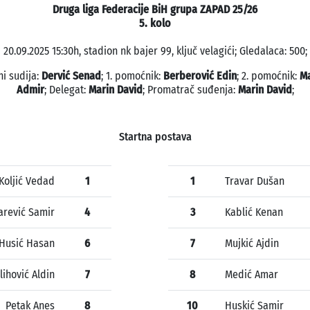
Druga liga Federacije BiH grupa ZAPAD 25/26
5. kolo
20.09.2025 15:30h, stadion nk bajer 99, ključ velagići; Gledalaca: 500;
ni sudija:
Dervić Senad
; 1. pomoćnik:
Berberović Edin
; 2. pomoćnik:
M
Admir
; Delegat:
Marin David
; Promatrač suđenja:
Marin David
;
Startna postava
Koljić Vedad
1
1
Travar Dušan
arević Samir
4
3
Kablić Kenan
Husić Hasan
6
7
Mujkić Ajdin
lihović Aldin
7
8
Medić Amar
Petak Anes
8
10
Huskić Samir