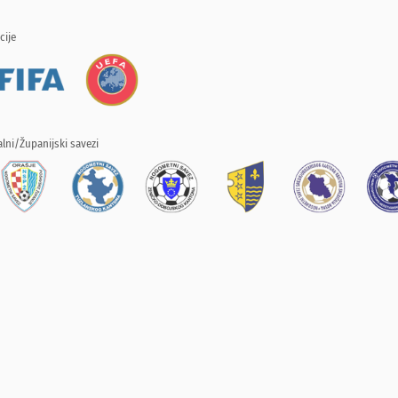
cije
lni/Županijski savezi