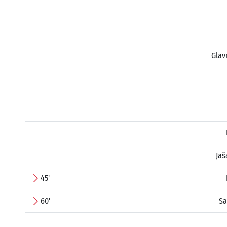
Glav
Jaš
45'
60'
Sa