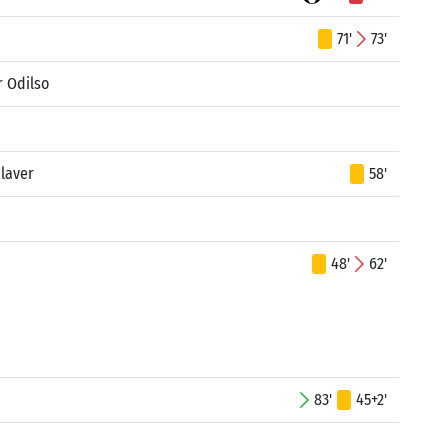
71'
73'
r Odilso
ilaver
58'
48'
62'
83'
45+2'