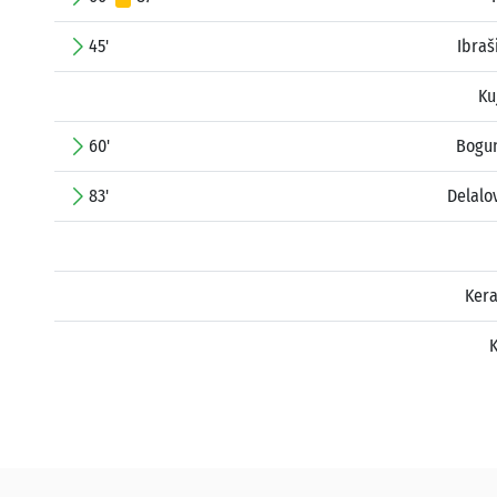
45'
Ibraš
Ku
60'
Bogun
83'
Delalo
Kera
K