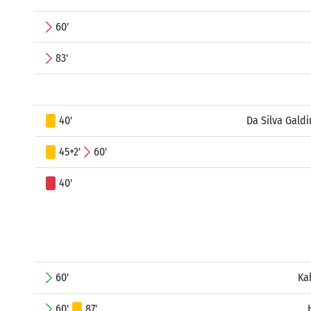
60'
83'
40'
Da Silva Gald
45+2'
60'
40'
60'
Ka
60'
87'