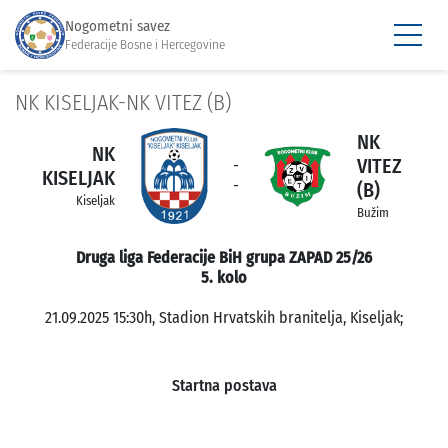
Nogometni savez
Federacije Bosne i Hercegovine
NK KISELJAK-NK VITEZ (B)
NK
NK
VITEZ
-
KISELJAK
-
(B)
Kiseljak
Bužim
Druga liga Federacije BiH grupa ZAPAD 25/26
5. kolo
21.09.2025 15:30h, Stadion Hrvatskih branitelja, Kiseljak;
Startna postava