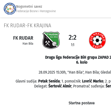
Nogometni savez
Federacije Bosne i Hercegovine
FK RUDAR-FK KRAJINA
2:2
FK RUDAR
Han Bila
1:1
Druga liga Federacije BiH grupa ZAPAD 
6. kolo
28.09.2025 15:30h, "Han Bila", Han Bila; Gledal
Glavni sudija:
Petak Senida
; 1. pomoćnik:
Lovrić Marko
; 2.
Delegat:
Šertović Almir
; Promatrač suđenja:
Šer
Startna postava