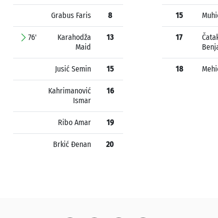
Grabus Faris
8
15
Muhi
76'
Karahodža
13
17
Čata
Maid
Benj
Jusić Semin
15
18
Mehi
Kahrimanović
16
Ismar
Ribo Amar
19
Brkić Đenan
20