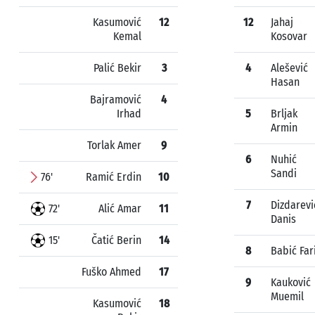
Kasumović
12
12
Jahaj
Kemal
Kosovar
Palić Bekir
3
4
Alešević
Hasan
Bajramović
4
Irhad
5
Brljak
Armin
Torlak Amer
9
6
Nuhić
Sandi
76'
Ramić Erdin
10
7
Dizdarevi
72'
Alić Amar
11
Danis
15'
Čatić Berin
14
8
Babić Far
Fuško Ahmed
17
9
Kauković
Muemil
Kasumović
18