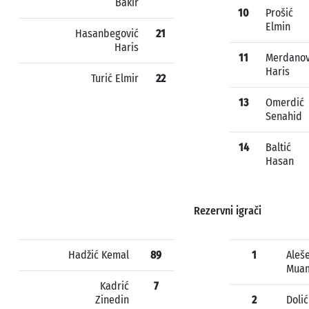
Bakir
10
Prošić
Elmin
Hasanbegović
21
Haris
11
Merdanov
Haris
Turić Elmir
22
13
Omerdić
Senahid
14
Baltić
Hasan
Rezervni igrači
Hadžić Kemal
89
1
Aleš
Mua
Kadrić
7
Zinedin
2
Dolić