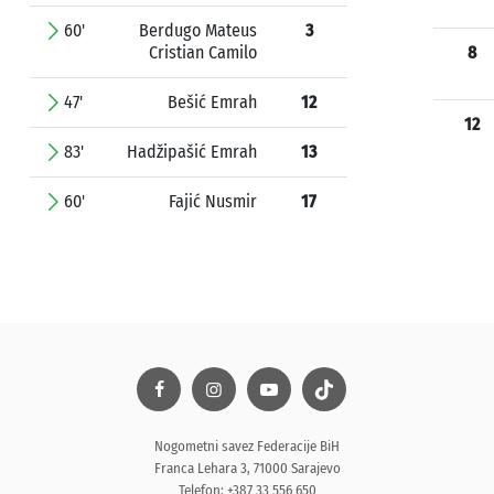
60'
Berdugo Mateus
3
Cristian Camilo
8
47'
Bešić Emrah
12
12
83'
Hadžipašić Emrah
13
60'
Fajić Nusmir
17
Nogometni savez Federacije BiH
Franca Lehara 3, 71000 Sarajevo
Telefon: +387 33 556 650