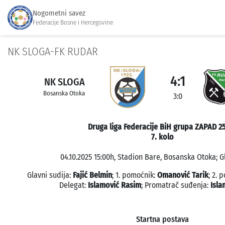
Nogometni savez
Federacije Bosne i Hercegovine
NK SLOGA-FK RUDAR
4:1
NK SLOGA
Bosanska Otoka
3:0
Druga liga Federacije BiH grupa ZAPAD 2
7. kolo
04.10.2025 15:00h, Stadion Bare, Bosanska Otoka; G
Glavni sudija:
Fajić Belmin
; 1. pomoćnik:
Omanović Tarik
; 2. 
Delegat:
Islamović Rasim
; Promatrač suđenja:
Isla
Startna postava