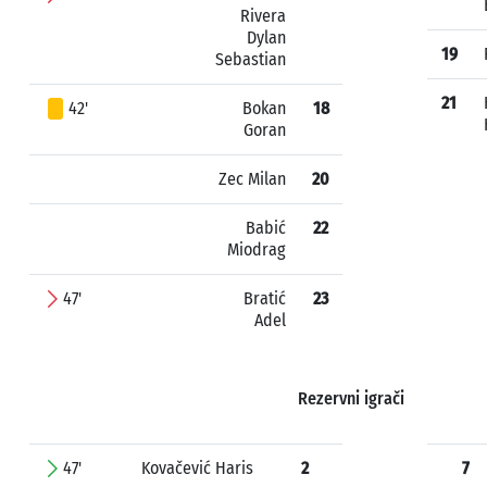
Rivera
Dylan
19
Sebastian
21
42'
Bokan
18
Goran
Zec Milan
20
Babić
22
Miodrag
47'
Bratić
23
Adel
Rezervni igrači
47'
Kovačević Haris
2
7