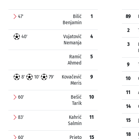
47'
Bilić
1
89
Benjamin
2
40'
Vujatović
4
Nemanja
3
Ramić
5
Ahmed
9
8'
10'
79'
Kovačević
9
10
Meris
11
60'
Bešić
10
Tarik
14
83'
Kahrić
11
15
Salmin
18
60'
Prieto
15