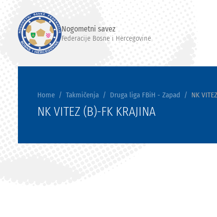
Nogometni savez
Federacije Bosne i Hercegovine
Home
Takmičenja
Druga liga FBiH - Zapad
NK VITEZ
NK VITEZ (B)-FK KRAJINA