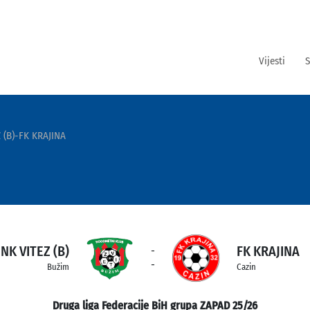
Vijesti
S
 (B)-FK KRAJINA
NK VITEZ (B)
FK KRAJINA
-
-
Bužim
Cazin
Druga liga Federacije BiH grupa ZAPAD 25/26