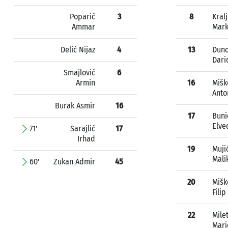
Poparić
3
8
Kral
Ammar
Mar
Delić Nijaz
4
13
Dun
Dari
Smajlović
6
Armin
16
Mišk
Anto
Burak Asmir
16
17
Buni
Elve
71'
Sarajlić
17
Irhad
19
Muji
Mali
60'
Zukan Admir
45
20
Mišk
Filip
22
Milet
Mari