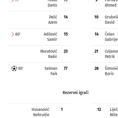
Danis
Ahmed
Palić
14
10
Grubeš
Azem
David
60'
Adilović
15
14
Čelan
Samir
Gabrije
Muratović
23
21
Cvijano
Bakir
Patrik
80'
Selman
77
26
Šimuni
Faik
Boris
Rezervni igrači
Husanović
1
12
Liješ
Nehrudin
Miše