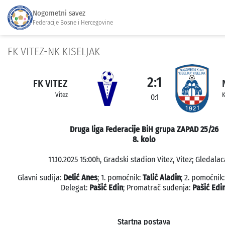
Nogometni savez
Federacije Bosne i Hercegovine
FK VITEZ-NK KISELJAK
2:1
FK VITEZ
Vitez
K
0:1
Druga liga Federacije BiH grupa ZAPAD 25/26
8. kolo
11.10.2025 15:00h, Gradski stadion Vitez, Vitez; Gledalaca
Glavni sudija:
Delić Anes
; 1. pomoćnik:
Talić Aladin
; 2. pomoćnik
Delegat:
Pašić Edin
; Promatrač suđenja:
Pašić Edi
Startna postava