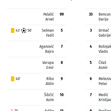
Palalić
99
33
Bencun
Arnel
Darijo
43'
56'
Selman
5
3
Drmač
Fadil
Gabrije
Aganović
7
4
Bošnja
Bajro
Vlado
Varupa
8
5
Čilaš
Emir
Asmir
40'
Ribo
9
6
Melezov
Aldin
Petar
Šibčić
10
7
Medić
Asim
Kristija
71'
Fuško
11
9
Purišev