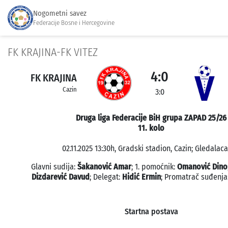
Nogometni savez
Federacije Bosne i Hercegovine
FK KRAJINA-FK VITEZ
4:0
FK KRAJINA
Cazin
3:0
Druga liga Federacije BiH grupa ZAPAD 25/26
11. kolo
02.11.2025 13:30h, Gradski stadion, Cazin; Gledalaca:
Glavni sudija:
Šakanović Amar
; 1. pomoćnik:
Omanović Dino
Dizdarević Davud
; Delegat:
Hidić Ermin
; Promatrač suđenja
Startna postava