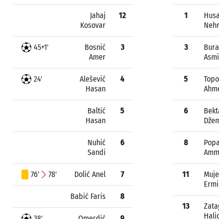
Jahaj
12
1
Husa
Kosovar
Nehr
45+1'
Bosnić
3
3
Bura
Amer
Asmi
24'
Alešević
4
5
Topo
Hasan
Ahm
Baltić
5
6
Bekt
Hasan
Džem
Nuhić
6
8
Popa
Sandi
Amm
76'
78'
Dolić Anel
7
11
Muje
Ermi
Babić Faris
8
13
Zata
Hali
38'
Omerdić
9