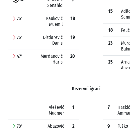
Senahid
15
Adil
Sami
76'
Kauković
18
Muemil
18
Pali
76'
Dizdarević
19
Danis
23
Mura
Baki
47'
Merdanović
20
Haris
25
Arna
Anva
Rezervni igrači
Alešević
1
7
Haskić
Muamer
Amma
78'
Abazović
2
9
Fuško