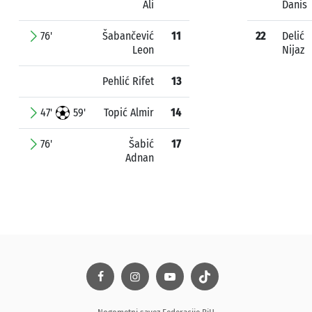
Ali
Danis
76'
Šabančević
11
22
Delić
Leon
Nijaz
Pehlić Rifet
13
47'
59'
Topić Almir
14
76'
Šabić
17
Adnan