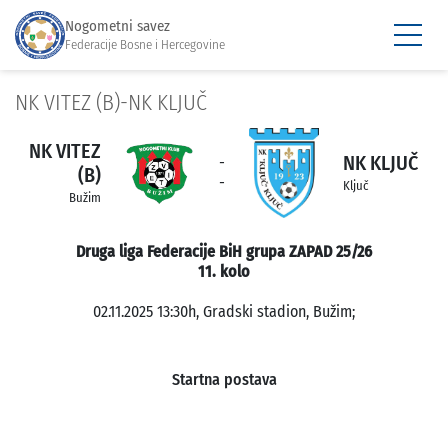
Nogometni savez
Federacije Bosne i Hercegovine
NK VITEZ (B)-NK KLJUČ
NK VITEZ
NK KLJUČ
-
(B)
-
Ključ
Bužim
Druga liga Federacije BiH grupa ZAPAD 25/26
11. kolo
02.11.2025 13:30h, Gradski stadion, Bužim;
Startna postava