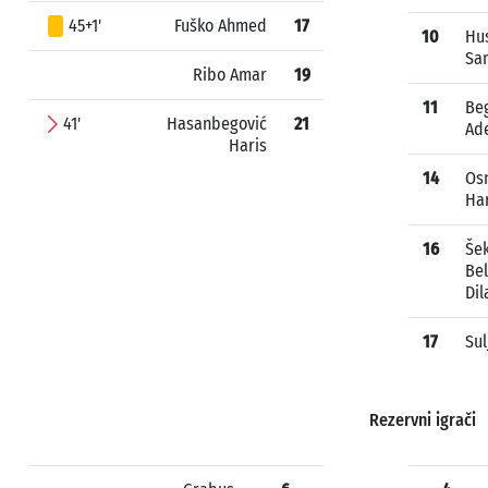
45+1'
Fuško Ahmed
17
10
Hu
Sa
Ribo Amar
19
11
Be
41'
Hasanbegović
21
Ad
Haris
14
Os
Har
16
Šek
Bel
Dil
17
Sul
Rezervni igrači