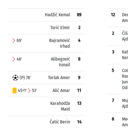
Hadžić Kemal
89
12
Der
Am
Turić Elmir
2
2
Čiš
Ajd
69'
Bajramović
4
Irhad
3
Kab
Ke
46'
Alibegović
8
Ismail
5
Co
Ra
(P) 78'
Torlak Amer
9
Jun
Odi
45+1'
53'
Alić Amar
11
7
Muj
Karahodža
13
Ajd
Maid
8
Me
Čatić Berin
14
Am