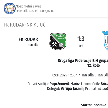
Nogometni savez
Federacije Bosne i Hercegovine
FK RUDAR-NK KLJUČ
1:3
FK RUDAR
Han Bila
0:2
Druga liga Federacije BiH grup
12. kolo
09.11.2025 13:30h, "Han Bila", Han Bi
Glavni sudija:
Poprženović Haris
; 1. pomoćnik:
Bric
Delegat:
Varupa Jasmin
; Promatrač su
Startna postava