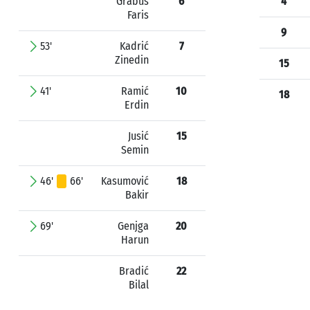
Grabus
6
4
Faris
9
53'
Kadrić
7
Zinedin
15
41'
Ramić
10
18
Erdin
Jusić
15
Semin
46'
66'
Kasumović
18
Bakir
69'
Genjga
20
Harun
Bradić
22
Bilal