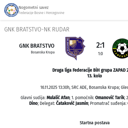
Nogometni savez
Federacije Bosne i Hercegovine
GNK BRATSTVO-NK RUDAR
2:1
GNK BRATSTVO
Bosanska Krupa
1:0
Druga liga Federacije BiH grupa ZAPAD 
13. kolo
16.11.2025 13:30h, SRC ADE, Bosanska Krupa; Gle
Glavni sudija:
Mulalić Afan
; 1. pomoćnik:
Omanović Tarik
; 
Dino
; Delegat:
Čataković Jasmin
; Promatrač suđenja:
Startna postava