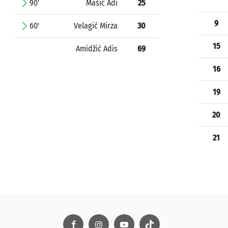
90'
Mašić Adi
25
9
60'
Velagić Mirza
30
15
Amidžić Adis
69
16
19
20
21