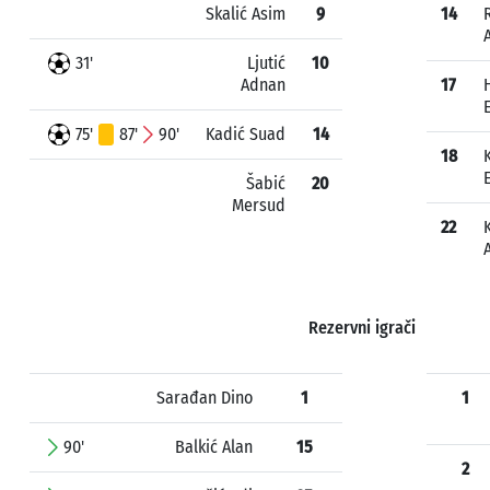
Skalić Asim
9
14
31'
Ljutić
10
Adnan
17
75'
87'
90'
Kadić Suad
14
18
Šabić
20
Mersud
22
Rezervni igrači
Sarađan Dino
1
1
90'
Balkić Alan
15
2