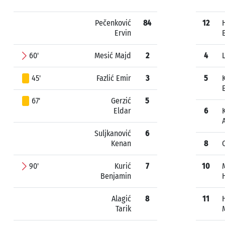
Pečenković
84
12
Ervin
60'
Mesić Majd
2
4
45'
Fazlić Emir
3
5
67'
Gerzić
5
Eldar
6
Suljkanović
6
Kenan
8
90'
Kurić
7
10
Benjamin
Alagić
8
11
Tarik