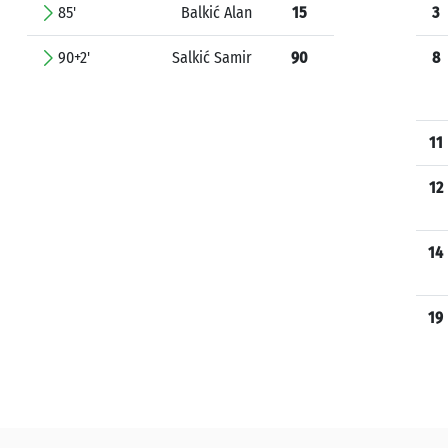
85'
Balkić Alan
15
3
90+2'
Salkić Samir
90
8
11
12
14
19