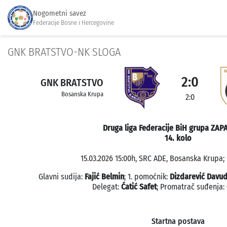
Nogometni savez
Federacije Bosne i Hercegovine
GNK BRATSTVO-NK SLOGA
2:0
GNK BRATSTVO
Bosanska Krupa
2:0
Druga liga Federacije BiH grupa ZAP
14. kolo
15.03.2026 15:00h, SRC ADE, Bosanska Krupa; 
Glavni sudija:
Fajić Belmin
; 1. pomoćnik:
Dizdarević Davu
Delegat:
Ćatić Safet
; Promatrač suđenja:
Startna postava