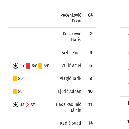
Pečenković
84
Ervin
Kovačević
2
Haris
Fazlić Emir
3
16'
84'
59'
Zulić Amel
6
80'
Alagić Tarik
8
89'
Ljutić Adnan
10
32'
72'
Hadžikadunić
11
Elmin
Kadić Suad
14