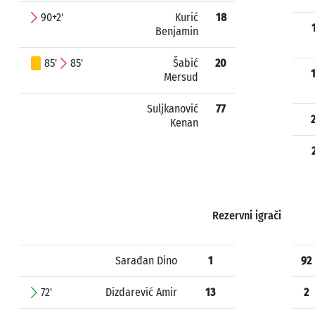
90+2'
Kurić
18
Benjamin
85'
85'
Šabić
20
Mersud
Suljkanović
77
Kenan
Rezervni igrači
Sarađan Dino
1
92
72'
Dizdarević Amir
13
2