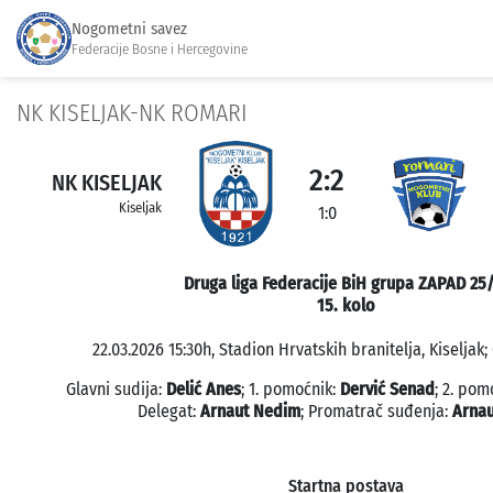
Nogometni savez
Federacije Bosne i Hercegovine
NK KISELJAK-NK ROMARI
2:2
NK KISELJAK
Kiseljak
1:0
Druga liga Federacije BiH grupa ZAPAD 25
15. kolo
22.03.2026 15:30h, Stadion Hrvatskih branitelja, Kiseljak;
Glavni sudija:
Delić Anes
; 1. pomoćnik:
Dervić Senad
; 2. pom
Delegat:
Arnaut Nedim
; Promatrač suđenja:
Arna
Startna postava