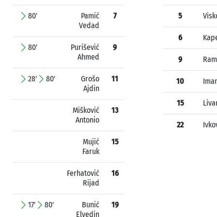
80'
Pamić
7
5
Visk
Vedad
6
Kap
80'
Purišević
9
Ahmed
9
Rami
28'
80'
Grošo
11
10
Imam
Ajdin
15
Liva
Mišković
13
Antonio
22
Ivko
Mujić
15
Faruk
Ferhatović
16
Rijad
17'
80'
Bunić
19
Elvedin