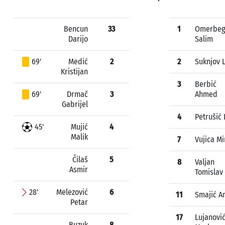
Bencun
33
1
Omerbeg
Darijo
Salim
69'
Medić
2
2
Suknjov 
Kristijan
3
Berbić
69'
Drmač
3
Ahmed
Gabrijel
4
Petrušić
45'
Mujić
4
Malik
7
Vujica Mi
Čilaš
5
8
Valjan
Asmir
Tomislav
28'
Melezović
6
11
Smajić A
Petar
17
Lujanovi
Buzuk
8