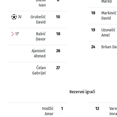
Marko
Ivan
18
Marković
74'
Grubešić
10
David
David
19
Uzunalić
17'
Babić
18
Amel
Davor
24
Brkan Da
Ajanović
26
Ahmed
Čelan
27
Gabrijel
Rezervni igrači
Hodžić
1
12
Vare
Amar
Imr