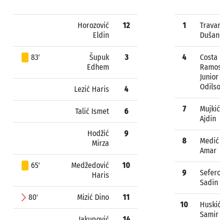
Horozović
12
1
Trava
Eldin
Dušan
83'
Šupuk
3
4
Costa
Edhem
Ramo
Junior
Odils
Lezić Haris
4
7
Mujkić
Talić Ismet
6
Ajdin
Hodžić
9
8
Medić
Mirza
Amar
65'
Medžedović
10
9
Sefero
Haris
Sadin
80'
Mizić Dino
11
10
Huski
Samir
Jakupović
14