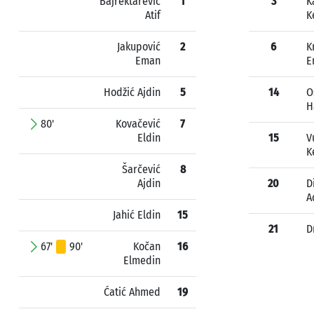
Bajrektarević
1
3
K
Atif
K
Jakupović
2
6
K
Eman
E
Hodžić Ajdin
5
14
O
H
80'
Kovačević
7
Eldin
15
V
K
Šarčević
8
Ajdin
20
D
A
Jahić Eldin
15
21
D
67'
90'
Kočan
16
Elmedin
Ćatić Ahmed
19