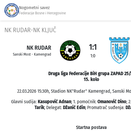
Nogometni savez
Federacije Bosne i Hercegovine
NK RUDAR-NK KLJUČ
1:1
NK RUDAR
Sanski Most - Kamengrad
1:0
Druga liga Federacije BiH grupa ZAPAD 25/
15. kolo
22.03.2026 15:30h, Stadion NK"Rudar" Kamengrad, Sanski Mos
Glavni sudija:
Kasupović Adnan
; 1. pomoćnik:
Omanović Dino
; 
Tarik
; Delegat:
Džanić Edin
; Promatrač suđenja:
Dž
Startna postava