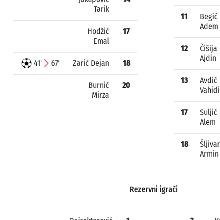
Tarik
11
Begić
Adem
Hodžić
17
Emal
12
Čišija
Ajdin
41'
67'
Zarić Dejan
18
13
Avdić
Burnić
20
Vahid
Mirza
17
Suljić
Alem
18
Šljivar
Armin
Rezervni igrači