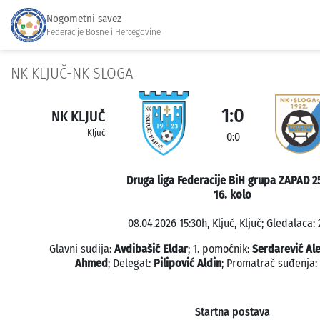
Nogometni savez
Federacije Bosne i Hercegovine
NK KLJUČ-NK SLOGA
1:0
NK KLJUČ
Ključ
0:0
Druga liga Federacije BiH grupa ZAPAD 2
16. kolo
08.04.2026 15:30h, Ključ, Ključ; Gledalaca: 
Glavni sudija:
Avdibašić Eldar
; 1. pomoćnik:
Serdarević Al
Ahmed
; Delegat:
Pilipović Aldin
; Promatrač suđenja:
Startna postava