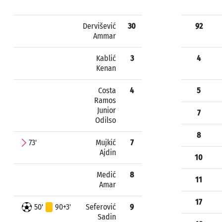
Dervišević
30
92
Ammar
Kablić
3
4
Kenan
Costa
4
5
Ramos
Junior
7
Odilso
8
73'
Mujkić
7
Ajdin
10
Medić
8
11
Amar
17
50'
90+3'
Seferović
9
Sadin