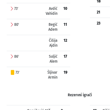
18
73'
Avdić
10
21
Vahidin
23
80'
Begić
11
Adem
Čišija
12
Ajdin
86'
Suljić
17
Alem
73'
Šljivar
19
Armin
Rezervni igrači