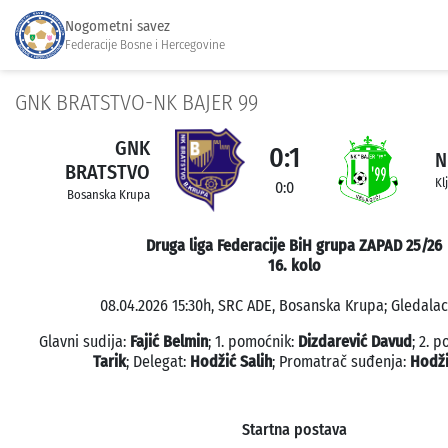
Nogometni savez
Federacije Bosne i Hercegovine
GNK BRATSTVO-NK BAJER 99
GNK
0:1
N
BRATSTVO
Kl
0:0
Bosanska Krupa
Druga liga Federacije BiH grupa ZAPAD 25/26
16. kolo
08.04.2026 15:30h, SRC ADE, Bosanska Krupa; Gledalac
Glavni sudija:
Fajić Belmin
; 1. pomoćnik:
Dizdarević Davud
; 2. 
Tarik
; Delegat:
Hodžić Salih
; Promatrač suđenja:
Hodži
Startna postava