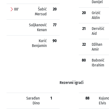
Danijel
88'
Šabić
20
20
Grizić
Mersud
Aldin
Suljkanović
77
21
Dervišić
Kenan
Aid
Kurić
90
22
Džihan
Benjamin
Amir
80
Babović
Ibrahim
Rezervni igrači
Sarađan
1
88
Kujund
Dino
Elvis