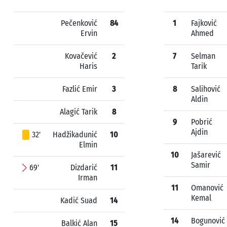
Pečenković
84
1
Fajković
Ervin
Ahmed
Kovačević
2
7
Selman
Haris
Tarik
Fazlić Emir
3
8
Salihović
Aldin
Alagić Tarik
8
9
Pobrić
Ajdin
32'
Hadžikadunić
10
Elmin
10
Jašarević
Samir
69'
Dizdarić
11
Irman
11
Omanović
Kemal
Kadić Suad
14
14
Bogunović
Balkić Alan
15