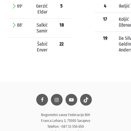
69'
Gerzić
5
4
Ikeljić
Eldar
17
Koljić
88'
Salkić
18
Džena
Samir
19
Da Sil
Šabić
22
Galdi
Enver
Ander
Nogometni savez Federacije BiH
Franca Lehara 3, 71000 Sarajevo
Telefon: +387 33 556 650