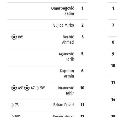
Omerbegović
1
1
Salim
Vujica Mirko
2
7
86'
Berbić
3
Ahmed
8
Aganović
5
9
Tarik
10
Kapetan
6
Armin
11
49'
47'
58'
Imamović
10
Tahir
14
73'
Brkan David
11
58'
Smajić Amar
13
19