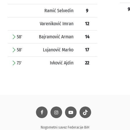
9
Ramić Selvedin
9
Vareniković Imran
12
58'
Bajramović Arman
14
58'
Lujanović Marko
17
73'
Ivković Ajdin
22
Nogometni savez Federacije BiH