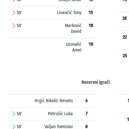
58'
Livančić Tony
15
20
58'
Marković
18
David
22
Uzunalić
19
Amel
25
Rezervni igrači
Hrgić Nikolić Renato
4
58'
Petrušić Luka
7
1
58'
Valjan Tomislav
8