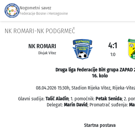
Nogometni savez
Federacije Bosne i Hercegovine
NK ROMARI-NK PODGRMEČ
4:1
NK ROMARI
Divjak Vitez
1:0
Druga liga Federacije BiH grupa ZAPAD 
16. kolo
08.04.2026 15:30h, Stadion Rijeka Vitez, Rijeka-Vitez
Glavni sudija:
Talić Aladin
; 1. pomoćnik:
Petak Senida
; 2. p
Delegat:
Marin David
; Promatrač suđenja:
Ma
Startna postava