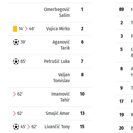
Omerbegović
1
89
Salim
2
T
14'
46'
Vujica Mirko
2
3
P
39'
Aganović
6
Tarik
5
85'
Petrušić Luka
7
8
A
Valjan
8
I
Tomislav
9
T
62'
Imamović
10
Tahir
17
62'
Smajić Amar
13
19
45'
62'
Livančić Tony
15
20