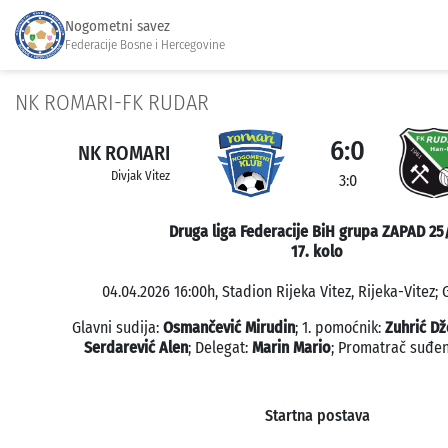
Nogometni savez
Federacije Bosne i Hercegovine
NK ROMARI-FK RUDAR
6:0
NK ROMARI
Divjak Vitez
3:0
Druga liga Federacije BiH grupa ZAPAD 25
17. kolo
04.04.2026 16:00h, Stadion Rijeka Vitez, Rijeka-Vitez; 
Glavni sudija:
Osmančević Mirudin
; 1. pomoćnik:
Zuhrić Dž
Serdarević Alen
; Delegat:
Marin Mario
; Promatrač suđen
Startna postava