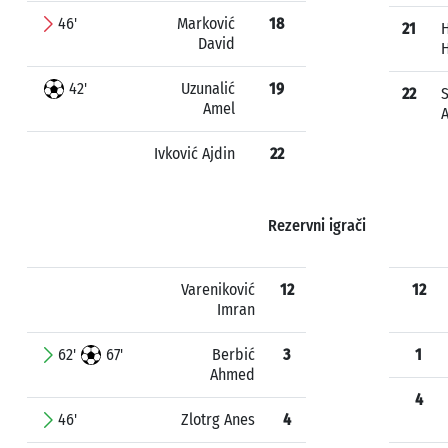
46'
Marković
18
21
David
H
42'
Uzunalić
19
22
S
Amel
Ivković Ajdin
22
Rezervni igrači
Vareniković
12
12
Imran
62'
67'
Berbić
3
1
Ahmed
4
46'
Zlotrg Anes
4