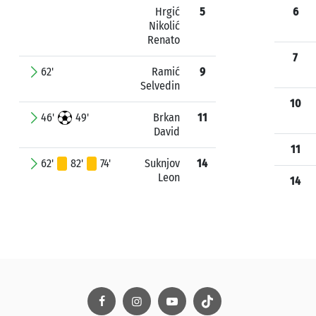
Hrgić
5
6
Nikolić
Renato
7
62'
Ramić
9
Selvedin
10
46'
49'
Brkan
11
David
11
62'
82'
74'
Suknjov
14
Leon
14