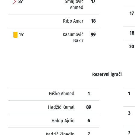
65'
Smajlović
17
Ahmed
17
Ribo Amar
18
18
15'
Kasumović
99
Bakir
20
Rezervni igrači
Fuško Ahmed
1
1
Hadžić Kemal
89
3
Halep Ajdin
6
7
Kadrić Zinedin
7