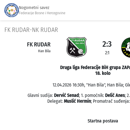
Nogometni savez
Federacije Bosne i Hercegovine
FK RUDAR-NK RUDAR
2:3
FK RUDAR
Han Bila
2:1
Druga liga Federacije BiH grupa ZAP
18. kolo
12.04.2026 16:30h, "Han Bila", Han Bila; Gl
Glavni sudija:
Dervić Senad
; 1. pomoćnik:
Delić Anes
; 
Delegat:
Muslić Hermin
; Promatrač suđenja
Startna postava