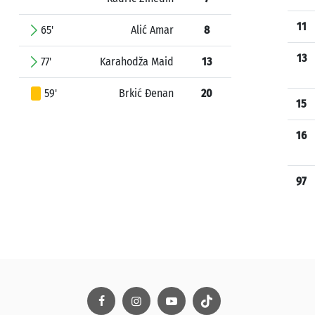
11
65'
Alić Amar
8
13
77'
Karahodža Maid
13
59'
Brkić Đenan
20
15
16
97