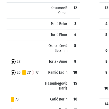
Kasumović
12
12
Kemal
Palić Bekir
3
4
Turić Elmir
4
5
Osmančević
5
Belamin
6
28'
Torlak Amer
9
8
20'
73'
77'
Ramić Erdin
10
9
Hasanbegović
15
Haris
10
73'
Čatić Berin
16
14