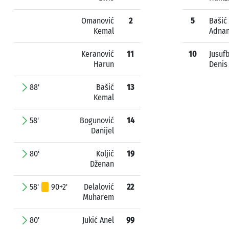
Omanović
2
5
Bašić
Kemal
Adna
Keranović
11
10
Jusuf
Harun
Denis
88'
Bašić
13
Kemal
58'
Bogunović
14
Danijel
80'
Koljić
19
Dženan
58'
90+2'
Delalović
22
Muharem
80'
Jukić Anel
99