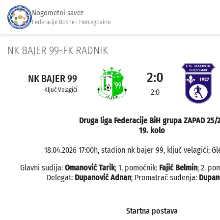
Nogometni savez
Federacije Bosne i Hercegovine
NK BAJER 99-FK RADNIK
2:0
NK BAJER 99
Ključ Velagići
2:0
Druga liga Federacije BiH grupa ZAPAD 25/
19. kolo
18.04.2026 17:00h, stadion nk bajer 99, ključ velagići; G
Glavni sudija:
Omanović Tarik
; 1. pomoćnik:
Fajić Belmin
; 2. po
Delegat:
Dupanović Adnan
; Promatrač suđenja:
Dupan
Startna postava