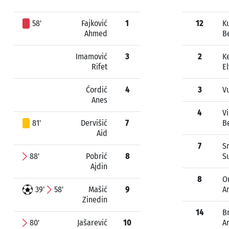
58'
Fajković
1
12
K
Ahmed
B
Imamović
3
2
K
Rifet
E
Ćordić
4
3
V
Anes
4
V
81'
Dervišić
7
B
Aid
7
S
88'
Pobrić
8
S
Ajdin
8
O
39'
58'
Mašić
9
A
Zinedin
14
Br
80'
Jašarević
10
A