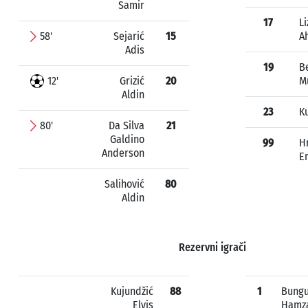
Samir
17
Li
58'
Sejarić
15
A
Adis
19
B
12'
Grizić
20
M
Aldin
23
K
80'
Da Silva
21
Galdino
99
H
Anderson
E
Salihović
80
Aldin
Rezervni igrači
Kujundžić
88
1
Bungu
Elvis
Hamz