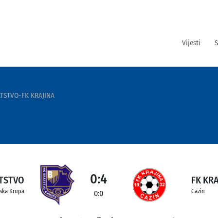
Vijesti
S
TSTVO-FK KRAJINA
0:4
TSTVO
FK KRA
ska Krupa
Cazin
0:0