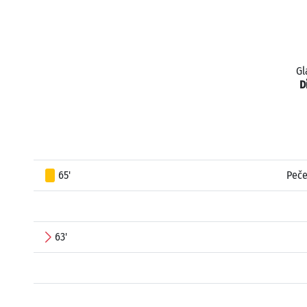
Gl
D
65'
Peče
63'