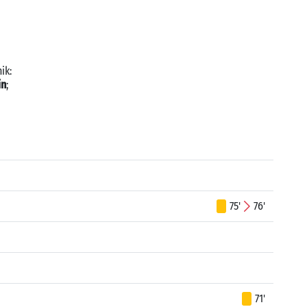
ik:
in
;
75'
76'
71'