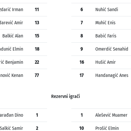
zdarić Irman
11
6
Nuhić Sandi
darević Amir
13
7
Muhić Enis
Balkić Alan
15
8
Babić Faris
adunić Elmin
18
9
Omerdić Senahid
rić Benjamin
22
16
Hušić Amir
anović Kenan
77
17
Handanagić Anes
Rezervni igrači
arađan Dino
1
1
Alešević Muamer
Salkić Samir
2
10
Prošić Elmin