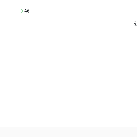
46'
Š