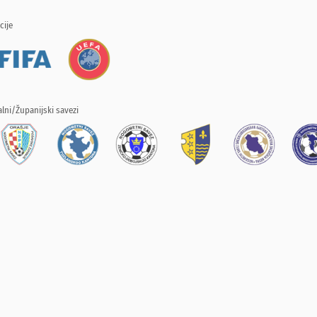
cije
lni/Županijski savezi