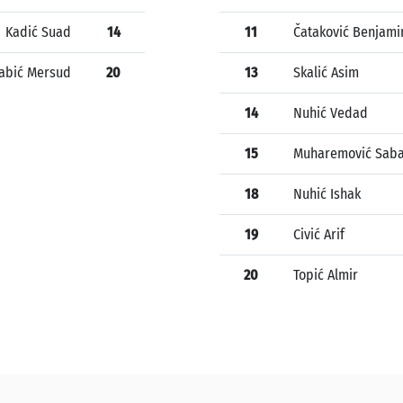
Kadić Suad
14
11
Čataković Benjami
abić Mersud
20
13
Skalić Asim
14
Nuhić Vedad
15
Muharemović Sab
18
Nuhić Ishak
19
Civić Arif
20
Topić Almir