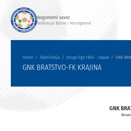
Nogometni savez
Federacije Bosne i Hercegovine
Home
Takmičenja
Druga liga FBiH - Zapad
GNK BRA
GNK BRATSTVO-FK KRAJINA
GNK BRA
Bosan