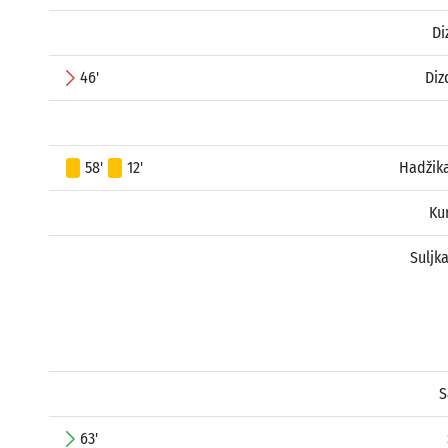
Di
46'
Diz
58'
12'
Hadžik
Ku
Suljk
S
63'