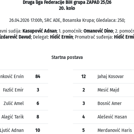
Druga liga Federacije BiH grupa ZAPAD 25/26
20. kolo
26.04.2026 17:00h, SRC ADE, Bosanska Krupa; Gledalaca: 250;
avni sudija:
Kasupović Adnan
; 1. pomoćnik:
Omanović Dino
; 2. pomoćn
izdarević Davud
; Delegat:
Hidić Ermin
; Promatrač suđenja:
Hidić Erm
Startna postava
nković Ervin
84
12
Jahaj Kosovar
Fazlić Emir
3
2
Mesić Majd
Zulić Amel
6
3
Bosnić Amer
Alagić Tarik
8
4
Alešević Hasan
Ljutić Adnan
10
5
Merdanović Haris