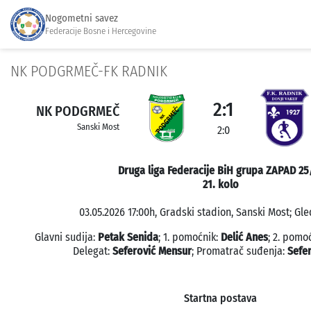
Nogometni savez
Federacije Bosne i Hercegovine
NK PODGRMEČ-FK RADNIK
2:1
NK PODGRMEČ
Sanski Most
2:0
Druga liga Federacije BiH grupa ZAPAD 25
21. kolo
03.05.2026 17:00h, Gradski stadion, Sanski Most; Gle
Glavni sudija:
Petak Senida
; 1. pomoćnik:
Delić Anes
; 2. pomo
Delegat:
Seferović Mensur
; Promatrač suđenja:
Sefe
Startna postava