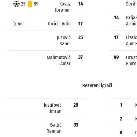
25'
89'
Kavaz
14
Šerif
Ibrahim
14
Brlja
46'
Ibričić Adin
17
Armi
Jusović
25
17
Lizal
Sanel
Ahme
Mahmutović
37
99
Hrust
Amar
Emre
Rezervni igrači
Jusufović
20
1
Imran
2
Baltić
33
Reiman
8