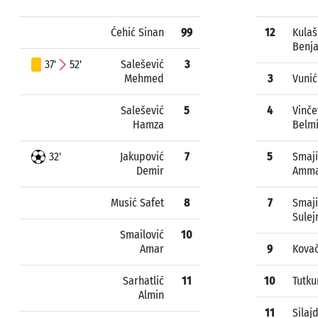
Ćehić Sinan
99
12
Kulaš
Benj
37'
52'
Salešević
3
Mehmed
3
Vunić
Salešević
5
4
Vinče
Hamza
Belm
32'
Jakupović
7
5
Smaji
Demir
Amm
Musić Safet
8
7
Smaji
Sule
Smailović
10
Amar
9
Kovač
Sarhatlić
11
10
Tutku
Almin
11
Silajd